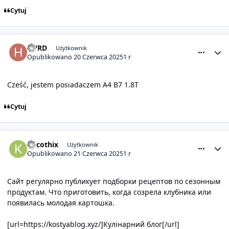
Cytuj
comment_31664
Statystyki autora
HVRD
Użytkownik
Opublikowano
20 Czerwca 2025
1 r
Cześć, jestem posiadaczem A4 B7 1.8T
Cytuj
comment_31667
Statystyki autora
Kocothix
Użytkownik
Opublikowano
21 Czerwca 2025
1 r
Сайт регулярно публикует подборки рецептов по сезонным
продуктам. Что приготовить, когда созрела клубника или
появилась молодая картошка.
[url=https://kostyablog.xyz/]Кулінарний блог[/url]