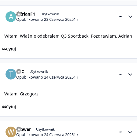
comment_31677
Statystyki autora
AdrianF1
Użytkownik
Opublikowano
23 Czerwca 2025
1 r
Witam. Właśnie odebrałem Q3 Sportback. Pozdrawiam, Adrian
Cytuj
comment_31679
Statystyki autora
TAC
Użytkownik
Opublikowano
24 Czerwca 2025
1 r
Witam, Grzegorz
Cytuj
comment_31680
Statystyki autora
Wawer
Użytkownik
Opublikowano
24 Czerwca 2025
1 r