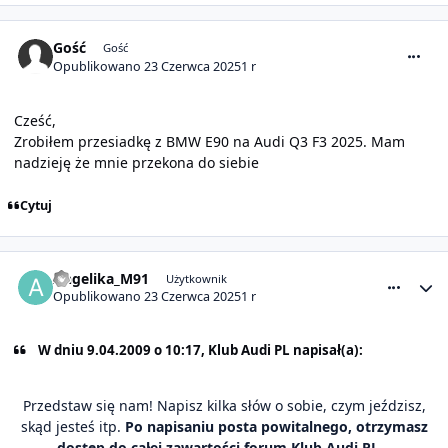
comment_31672
Gość
Gość
Opublikowano
23 Czerwca 2025
1 r
Cześć,
Zrobiłem przesiadkę z BMW E90 na Audi Q3 F3 2025. Mam
nadzieję że mnie przekona do siebie
Cytuj
comment_31673
Statystyki autora
Angelika_M91
Użytkownik
Opublikowano
23 Czerwca 2025
1 r
W dniu 9.04.2009 o 10:17, Klub Audi PL napisał(a):
Przedstaw się nam! Napisz kilka słów o sobie, czym jeździsz,
skąd jesteś itp.
Po napisaniu posta powitalnego, otrzymasz
dostęp do całej zawartości forum Klub Audi PL...