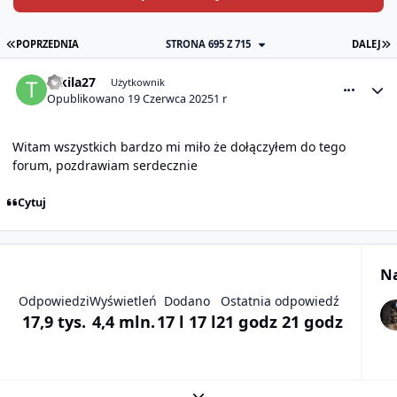
PIERWSZA STRONA
O
POPRZEDNIA
STRONA 695 Z 715
DALEJ
comment_31656
Statystyki autora
tekila27
Użytkownik
Opublikowano
19 Czerwca 2025
1 r
Witam wszystkich bardzo mi miło że dołączyłem do tego
forum, pozdrawiam serdecznie
Cytuj
Na
Odpowiedzi
Wyświetleń
Dodano
Ostatnia odpowiedź
17,9 tys.
4,4 mln.
17 l
17 l
21 godz
21 godz
Rozwiń podsumowanie tematu