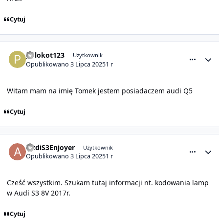
Cytuj
comment_31707
Statystyki autora
polokot123
Użytkownik
Opublikowano
3 Lipca 2025
1 r
Witam mam na imię Tomek jestem posiadaczem audi Q5
Cytuj
comment_31708
Statystyki autora
AudiS3Enjoyer
Użytkownik
Opublikowano
3 Lipca 2025
1 r
Cześć wszystkim. Szukam tutaj informacji nt. kodowania lamp
w Audi S3 8V 2017r.
Cytuj