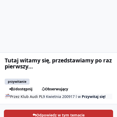
Tutaj witamy się, przedstawiamy po raz
pierwszy...
przywitanie
Udostępnij
Obserwujący
Przez
Klub Audi PL
9 Kwietnia 2009
17 l
w
Przywitaj się!
Odpowiedz w tym temacie