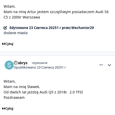
Witam.
Mam na imię Artur jestem szczęśliwym posiadaczem Audi S6
C5 z 2000r Warszawa
Edytowane
23 Czerwca 2025
1 r
przez Mechanior29
dodanie miasta
Cytuj
comment_31670
Statystyki autora
sgabrys
Użytkownik
Opublikowano
23 Czerwca 2025
1 r
Witam,
Mam na imię Sławek.
Od dwóch lat jeżdzę Audi Q5 z 2018r. 2.0 TFSI
Pozdrawiam
Cytuj