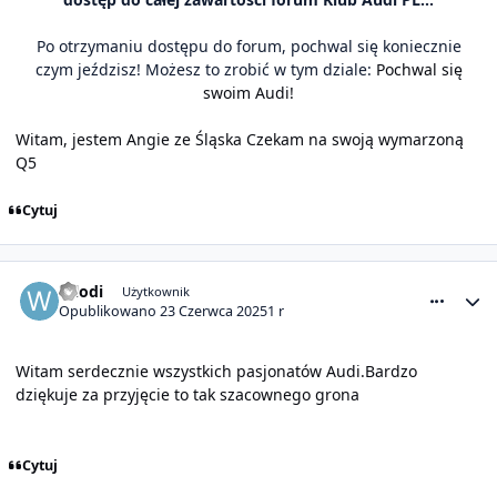
Po otrzymaniu dostępu do forum, pochwal się koniecznie
czym jeździsz! Możesz to zrobić w tym dziale:
Pochwal się
swoim Audi!
Witam, jestem Angie ze Śląska Czekam na swoją wymarzoną
Q5
Cytuj
comment_31675
Statystyki autora
Wlodi
Użytkownik
Opublikowano
23 Czerwca 2025
1 r
Witam serdecznie wszystkich pasjonatów Audi.Bardzo
dziękuje za przyjęcie to tak szacownego grona
Cytuj