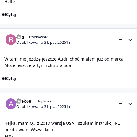
Hello
Cytuj
comment_31702
Statystyki autora
Bea
Użytkownik
Opublikowano
3 Lipca 2025
1 r
Witam, nie jeżdżę jeszcze Audi, choć miałam już od marca.
Może jeszcze w tym roku się uda
Cytuj
comment_31706
Statystyki autora
Arek68
Użytkownik
Opublikowano
3 Lipca 2025
1 r
Hejka, mam Q# z 2017 wersja USA i szukam instrukcji PL,
pozdrawiam Wszystkich
Arek