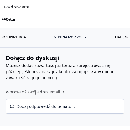
Pozdrawiam!
Cytuj
PIERWSZA STRONA
O
POPRZEDNIA
STRONA 695 Z 715
DALEJ
Dołącz do dyskusji
Możesz dodać zawartość już teraz a zarejestrować się
później. Jeśli posiadasz już konto,
zaloguj się
aby dodać
zawartość za jego pomocą.
Dodaj odpowiedź do tematu...