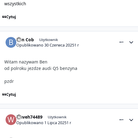
wszystkich
Cytuj
comment_31691
Statystyki autora
Ben Cob
Użytkownik
Opublikowano
30 Czerwca 2025
1 r
Witam nazywam Ben
od polroku jezdze audi Q5 benzyna
pzdr
Cytuj
comment_31695
Statystyki autora
waveh74489
Użytkownik
Opublikowano
1 Lipca 2025
1 r