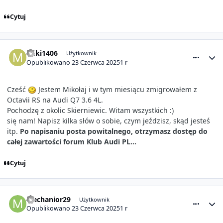
Cytuj
comment_31668
Statystyki autora
miki1406
Użytkownik
Opublikowano
23 Czerwca 2025
1 r
Cześć
Jestem Mikołaj i w tym miesiącu zmigrowałem z
Octavii RS na Audi Q7 3.6 4L.
Pochodzę z okolic Skierniewic. Witam wszystkich
:)
się nam! Napisz kilka słów o sobie, czym jeździsz, skąd jesteś
itp.
Po napisaniu posta powitalnego, otrzymasz dostęp do
całej zawartości forum Klub Audi PL...
Cytuj
comment_31669
Statystyki autora
Mechanior29
Użytkownik
Opublikowano
23 Czerwca 2025
1 r