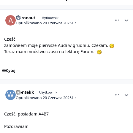
comment_31661
Statystyki autora
Akronaut
Użytkownik
Opublikowano
20 Czerwca 2025
1 r
Cześć,
zamówiłem moje pierwsze Audi w grudniu. Czekam.
Teraz mam mnóstwo czasu na lekturę Forum.
Cytuj
comment_31663
Statystyki autora
wontekk
Użytkownik
Opublikowano
20 Czerwca 2025
1 r
Cześć, posiadam A4B7
Pozdrawiam