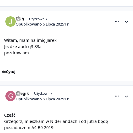
comment_31711
Statystyki autora
Jarh
Użytkownik
Opublikowano
6 Lipca 2025
1 r
Witam, mam na imię Jarek
Jeżdzę audi q3 83a
pozdrawiam
Cytuj
comment_31712
Statystyki autora
gregik
Użytkownik
Opublikowano
6 Lipca 2025
1 r
Cześć,
Grzegorz, mieszkam w Niderlandach i od jutra będę
posiadaczem A4 B9 2019.