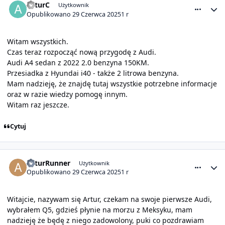
ArturC
Użytkownik
Opublikowano
29 Czerwca 2025
1 r
Witam wszystkich.
Czas teraz rozpocząć nową przygodę z Audi.
Audi A4 sedan z 2022 2.0 benzyna 150KM.
Przesiadka z Hyundai i40 - także 2 litrowa benzyna.
Mam nadzieję, że znajdę tutaj wszystkie potrzebne informacje
oraz w razie wiedzy pomogę innym.
Witam raz jeszcze.
Cytuj
comment_31689
Statystyki autora
ArturRunner
Użytkownik
Opublikowano
29 Czerwca 2025
1 r
Witajcie, nazywam się Artur, czekam na swoje pierwsze Audi,
wybrałem Q5, gdzieś płynie na morzu z Meksyku, mam
nadzieję że będę z niego zadowolony, puki co pozdrawiam