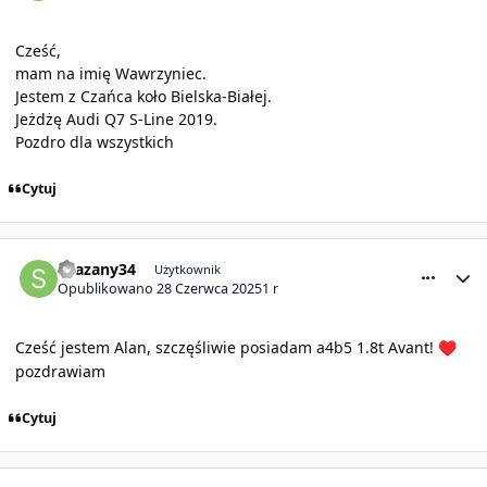
Cześć,
mam na imię Wawrzyniec.
Jestem z Czańca koło Bielska-Białej.
Jeżdżę Audi Q7 S-Line 2019.
Pozdro dla wszystkich
Cytuj
comment_31686
Statystyki autora
skazany34
Użytkownik
Opublikowano
28 Czerwca 2025
1 r
Cześć jestem Alan, szczęśliwie posiadam a4b5 1.8t Avant!
♥️
pozdrawiam
Cytuj
comment_31687
Statystyki autora