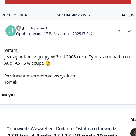
PIERWSZA STRONA
O
POPRZEDNIA
STRONA 702 Z 715
DALEJ
comment_32106
Statystyki autora
ubu
Użytkownik
Opublikowano
17 Października 2025
17 Paź
Witam,
jeżdżę autami z grupy VAG od 2008 roku. Tym razem padło na
Audi A5 F5 w coupe
Pozdrawiam serdecznie wszystkich,
Tomek
Cytuj
Na
Odpowiedzi
Wyświetleń
Dodano
Ostatnia odpowiedź
17,9 tys.
4,4 mln.
17 l
17 l
10 godz
10 godz