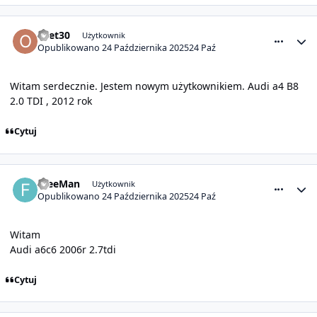
comment_32132
Statystyki autora
ocet30
Użytkownik
Opublikowano
24 Października 2025
24 Paź
Witam serdecznie. Jestem nowym użytkownikiem. Audi a4 B8
2.0 TDI , 2012 rok
Cytuj
comment_32133
Statystyki autora
FreeMan
Użytkownik
Opublikowano
24 Października 2025
24 Paź
Witam
Audi a6c6 2006r 2.7tdi
Cytuj