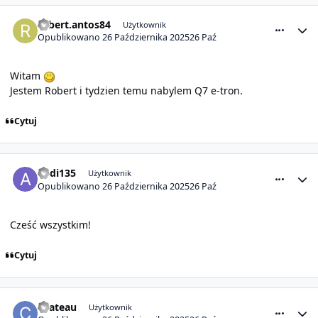
comment_32138
Statystyki autora
robert.antos84
Użytkownik
Opublikowano
26 Października 2025
26 Paź
Witam
Jestem Robert i tydzien temu nabylem Q7 e-tron.
Cytuj
comment_32139
Statystyki autora
audi135
Użytkownik
Opublikowano
26 Października 2025
26 Paź
Cześć wszystkim!
Cytuj
comment_32142
Statystyki autora
chateau
Użytkownik