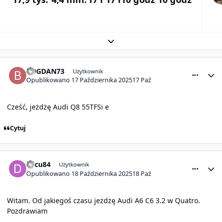
Rozwiń podsumowanie tematu
comment_32108
Statystyki autora
BOGDAN73
Użytkownik
Opublikowano
17 Października 2025
17 Paź
Cześć, jeżdżę Audi Q8 55TFSi e
Cytuj
comment_32110
Statystyki autora
decu84
Użytkownik
Opublikowano
18 Października 2025
18 Paź
Witam. Od jakiegoś czasu jeżdżę Audi A6 C6 3.2 w Quatro.
Pozdrawiam