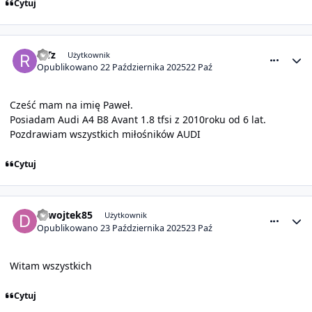
Cytuj
comment_32126
Statystyki autora
RiTz
Użytkownik
Opublikowano
22 Października 2025
22 Paź
Cześć mam na imię Paweł.
Posiadam Audi A4 B8 Avant 1.8 tfsi z 2010roku od 6 lat.
Pozdrawiam wszystkich miłośników AUDI
Cytuj
comment_32128
Statystyki autora
dzwojtek85
Użytkownik
Opublikowano
23 Października 2025
23 Paź
Witam wszystkich
Cytuj