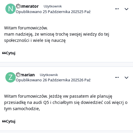
comment_32136
Statystyki autora
Numerator
Użytkownik
Opublikowano
25 Października 2025
25 Paź
Witam forumowiczów.
mam nadzieję, że wniosę trochę swojej wiedzy do tej
społeczności i wiele się nauczę
Cytuj
comment_32137
Statystyki autora
zamarian
Użytkownik
Opublikowano
26 Października 2025
26 Paź
Witam forumowiczów. Jeżdżę vw passatem ale planuję
przesiadkę na audi Q5 i chciałbym się dowiedzieć coś więcrj o
tym samochodzie,
Cytuj