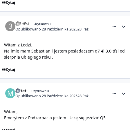
Cytuj
comment_32145
Statystyki autora
3.0 tfsi
Użytkownik
Opublikowano
28 Października 2025
28 Paź
Witam z Łodzi.
Na imie mam Sebastian i jestem posiadaczem q7 4l 3.0 tfsi od
sierpnia ubiegłego roku .
Cytuj
comment_32148
Statystyki autora
mitet
Użytkownik
Opublikowano
28 Października 2025
28 Paź
Witam,
Emerytem z Podkarpacia jestem. Uczę się jeździć Q5