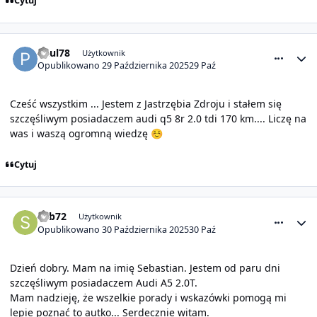
Cytuj
comment_32151
Statystyki autora
Paul78
Użytkownik
Opublikowano
29 Października 2025
29 Paź
Cześć wszystkim ... Jestem z Jastrzębia Zdroju i stałem się
szczęśliwym posiadaczem audi q5 8r 2.0 tdi 170 km.... Liczę na
was i waszą ogromną wiedzę
☺️
Cytuj
comment_32152
Statystyki autora
Seb72
Użytkownik
Opublikowano
30 Października 2025
30 Paź
Dzień dobry. Mam na imię Sebastian. Jestem od paru dni
szczęśliwym posiadaczem Audi A5 2.0T.
Mam nadzieję, że wszelkie porady i wskazówki pomogą mi
lepie poznać to autko... Serdecznie witam.