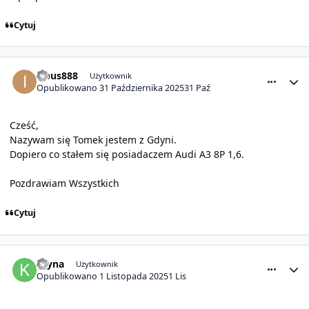
Cytuj
comment_32155
Statystyki autora
izbus888
Użytkownik
Opublikowano
31 Października 2025
31 Paź
Cześć,
Nazywam się Tomek jestem z Gdyni.
Dopiero co stałem się posiadaczem Audi A3 8P 1,6.
Pozdrawiam Wszystkich
Cytuj
comment_32156
Statystyki autora
Kryna
Użytkownik
Opublikowano
1 Listopada 2025
1 Lis