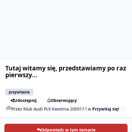
Tutaj witamy się, przedstawiamy po raz
pierwszy...
przywitanie
Udostępnij
Obserwujący
Przez
Klub Audi PL
9 Kwietnia 2009
17 l
w
Przywitaj się!
Odpowiedz w tym temacie