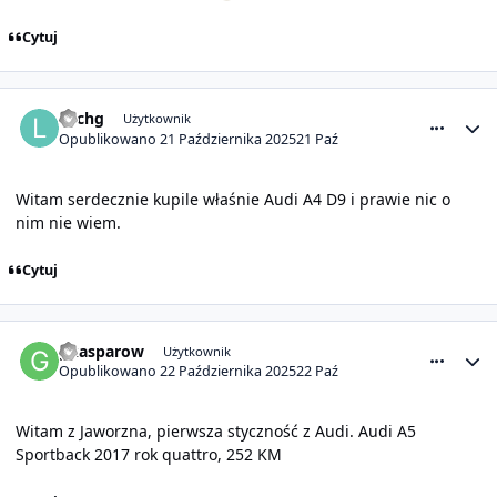
Cytuj
comment_32124
Statystyki autora
Lechg
Użytkownik
Opublikowano
21 Października 2025
21 Paź
Witam serdecznie kupile właśnie Audi A4 D9 i prawie nic o
nim nie wiem.
Cytuj
comment_32125
Statystyki autora
gkasparow
Użytkownik
Opublikowano
22 Października 2025
22 Paź
Witam z Jaworzna, pierwsza styczność z Audi. Audi A5
Sportback 2017 rok quattro, 252 KM