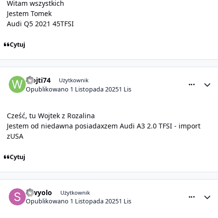
Witam wszystkich
Jestem Tomek
Audi Q5 2021 45TFSI
Cytuj
comment_32158
Statystyki autora
wojti74
Użytkownik
Opublikowano
1 Listopada 2025
1 Lis
Cześć, tu Wojtek z Rozalina
Jestem od niedawna posiadaxzem Audi A3 2.0 TFSI - import
zUSA
Cytuj
comment_32159
Statystyki autora
Siwyolo
Użytkownik
Opublikowano
1 Listopada 2025
1 Lis