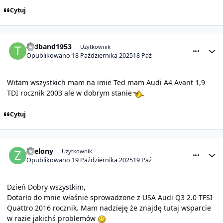
Cytuj
comment_32117
Statystyki autora
Tedband1953
Użytkownik
Opublikowano
18 Października 2025
18 Paź
Witam wszystkich mam na imie Ted mam Audi A4 Avant 1,9
TDI rocznik 2003 ale w dobrym stanie
Cytuj
comment_32120
Statystyki autora
Zyelony
Użytkownik
Opublikowano
19 Października 2025
19 Paź
Dzień Dobry wszystkim,
Dotarło do mnie właśnie sprowadzone z USA Audi Q3 2.0 TFSI
Quattro 2016 rocznik. Mam nadzieję że znajdę tutaj wsparcie
w razie jakichś problemów