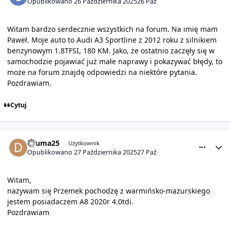
Opublikowano
26 Października 2025
26 Paź
Witam bardzo serdecznie wszystkich na forum. Na imię mam
Paweł. Moje auto to Audi A3 Sportline z 2012 roku z silnikiem
benzynowym 1.8TFSI, 180 KM. Jako, że ostatnio zaczęły się w
samochodzie pojawiać już małe naprawy i pokazywać błędy, to
może na forum znajdę odpowiedzi na niektóre pytania.
Pozdrawiam.
Cytuj
comment_32143
Statystyki autora
dzuma25
Użytkownik
Opublikowano
27 Października 2025
27 Paź
Witam,
nazywam się Przemek pochodzę z warmińsko-mazurskiego
jestem posiadaczem A8 2020r 4.0tdi.
Pozdrawiam