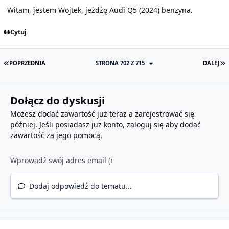
Witam, jestem Wojtek, jeżdżę Audi Q5 (2024) benzyna.
Cytuj
PIERWSZA STRONA
O
POPRZEDNIA
STRONA 702 Z 715
DALEJ
Dołącz do dyskusji
Możesz dodać zawartość już teraz a zarejestrować się
później. Jeśli posiadasz już konto,
zaloguj się
aby dodać
zawartość za jego pomocą.
Dodaj odpowiedź do tematu...