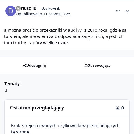
comment_32737
Statystyki autora
dariusz_id
Użytkownik
Opublikowano
1 Czerwca
1 Cze
a można prosić o przekaźniki w audi A1 z 2010 roku, gdzie są
to wiem, ale nie wiem za c odpowiada każy z nich, a jest ich
tam trochę.. z góry wielkie dzięki
Udostępnij
Obserwujący
Tematy
Ostatnio przeglądający
0
Brak zarejestrowanych użytkowników przeglądających
tę stronę.