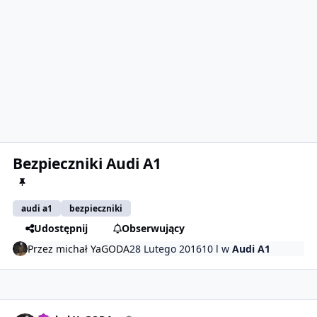
Bezpieczniki Audi A1
audi a1
bezpieczniki
Udostępnij
Obserwujący
Przez
michał YaGODA
28 Lutego 2016
10 l
w
Audi A1
comment_15843
Statystyki autora