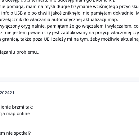
nie pomaga, mam na myśli długie trzymanie wciśniętego przycisku
ś info o USB ale po chwili jakoś zniknęło, nie pamiętam dokładnie.
przełącznik do włączania automatycznej aktualizacji map.
wyłączony oryginalnie, pamiętam że go włączałem i wyłączałem, co t
ż nie jestem pewien czy jest zablokowany na pozycji włączonej czy
 granicę, także poza UE i zależy mi na tym, żeby możliwie aktu
iązaniu problemu...
 2024
2 l
enie brzmi tak:
acja map online
em nie spotkał?