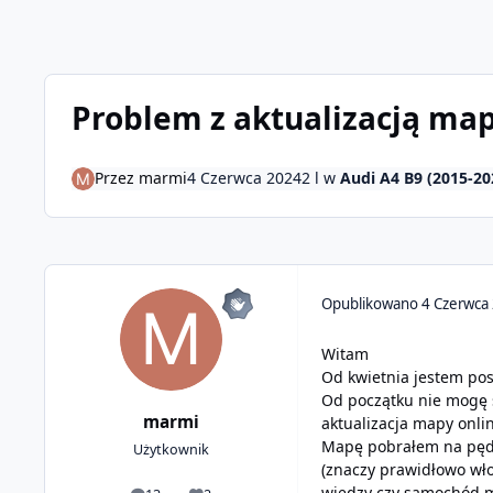
Problem z aktualizacją ma
Przez
marmi
4 Czerwca 2024
2 l
w
Audi A4 B9 (2015-20
Opublikowano
4 Czerwca
Witam
Od kwietnia jestem pos
Od początku nie mogę s
marmi
aktualizacja mapy onli
Mapę pobrałem na pędra
Użytkownik
(znaczy prawidłowo włoż
wiedzy czy samochód m