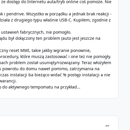
 że dostęp do Internetu auta/tryb online coś pomoże. Nie
 i pendrive. Wszystko w porządku a jednak brak reakcji -
ziała z drugiego typu właśnie USB-C. Kupiłem, zgodnie z
 ustawień fabrycznych, nie pomogło.
lądu był dołączony ten problem (auto jest jeszcze na
ieczny reset MMI, takie jakby wgranie ponownie,
procedury, które muszą zastosować i one też nie pomogły.
nach problem został usunięty/rozwiązany. Teraz włożyłem
zas powrotu do domu nawet pomimo, zatrzymania na
as instalacji ba bieżąco widać % postęp instalacji a nie
warancji.
to do aktywnego tempomatu na przykład...
comment_303