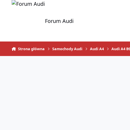
Skocz do zawartości
Forum Audi
Strona główna
Samochody Audi
Audi A4
Audi A4 B9