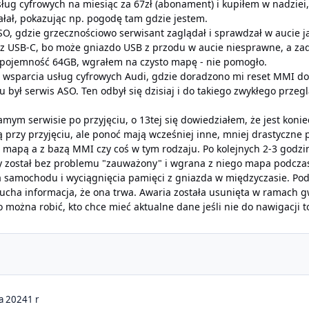
ug cyfrowych na miesiąc za 67zł (abonament) i kupiłem w nadziei,
ałał, pokazując np. pogodę tam gdzie jestem.
, gdzie grzecznościowo serwisant zaglądał i sprawdzał w aucie jak
 z USB-C, bo może gniazdo USB z przodu w aucie niesprawne, a zad
pojemność 64GB, wgrałem na czysto mapę - nie pomogło.
wsparcia usług cyfrowych Audi, gdzie doradzono mi reset MMI do
 był serwis ASO. Ten odbył się dzisiaj i do takiego zwykłego przeg
samym serwisie po przyjęciu, o 13tej się dowiedziałem, że jest kon
 przy przyjęciu, ale ponoć mają wcześniej inne, mniej drastyczne 
 mapą a z bazą MMI czy coś w tym rodzaju. Po kolejnych 2-3 godzi
ry został bez problemu "zauważony" i wgrana z niego mapa podc
 samochodu i wyciągnięcia pamięci z gniazda w międzyczasie. Podcz
 sucha informacja, że ona trwa. Awaria została usunięta w ramach g
ożna robić, kto chce mieć aktualne dane jeśli nie do nawigacji 
da 2024
1 r