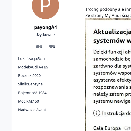
Trochę podobny ale in
Ze strony My Audi ścią
payongA4
Użytkownik
6
0
odpowiedzi
Reputacja
Lokalizacja:
3citi
Model:
Audi A4 B9
Rocznik:
2020
Silnik:
Benzyna
Pojemność:
1984
Moc KM:
150
Nadwozie:
Avant