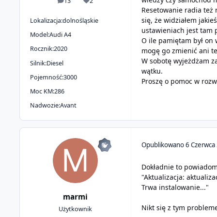
13
2
odpowiedzi
Reputacja
Resetowanie radia też 
się, że widziałem jakie
Lokalizacja:
dolnośląskie
ustawieniach jest tam 
Model:
Audi A4
O ile pamiętam był on 
Rocznik:
2020
mogę go zmienić ani te
W sobotę wyjeżdżam za
Silnik:
Diesel
wątku.
Pojemność:
3000
Proszę o pomoc w rozw
Moc KM:
286
Nadwozie:
Avant
Opublikowano
6 Czerwca
Dokładnie to powiadomi
"Aktualizacja: aktualiz
Trwa instalowanie..."
marmi
Nikt się z tym problem
Użytkownik