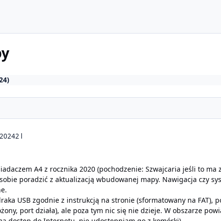
py
24)
 2024
2 l
iadaczem A4 z rocznika 2020 (pochodzenie: Szwajcaria jeśli to ma 
obie poradzić z aktualizacją wbudowanej mapy. Nawigacja czy sys
ne.
ka USB zgodnie z instrukcją na stronie (sformatowany na FAT), p
ony, port działa), ale poza tym nic się nie dzieje. W obszarze powi
a dostęp do Internetu, nie udostępniam go z komórki).