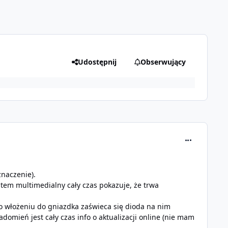
Udostępnij
Obserwujący
comment_294
znaczenie).
tem multimedialny cały czas pokazuje, że trwa
o włożeniu do gniazdka zaświeca się dioda na nim
adomień jest cały czas info o aktualizacji online (nie mam