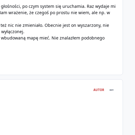
 głośności, po czym system się uruchamia. Raz wydaje mi
 Mam wrażenie, że czegoś po prostu nie wiem, ale np. w
eż nic nie zmieniało. Obecnie jest on wyszarzony, nie
 wyłączonej.
alną wbudowaną mapę mieć. Nie znalazłem podobnego
comment_294
AUTOR