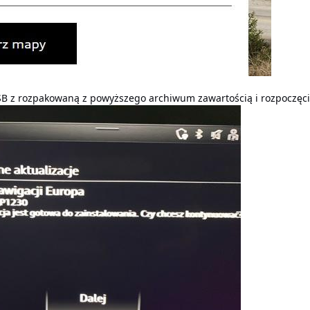
B z rozpakowaną z powyższego archiwum zawartością i rozpoczęciem 