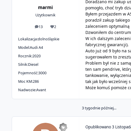
Doradzano mi zakup usł
marmi
pomogło, choć tryb dzi
Byłem przejazdem w ASO
Użytkownik
poradził zakup takiego
zaleceniem optymalną 
13
2
odpowiedzi
Reputacja
Dzwoniłem do centrum 
W ich dalszym zaleceniu
Lokalizacja:
dolnośląskie
fabrycznej gwarancji).
Model:
Audi A4
Auto już od 9 było na 
Rocznik:
2020
sugerowałem to zresztą
Problem był nie z samą
Silnik:
Diesel
ten sam pendrive, któ
Pojemność:
3000
tankowanie, wyłączenia
tak jak było wcześniej
Moc KM:
286
Może komuś pomoże co m
Nadwozie:
Avant
3 tygodnie później...
Opublikowano
3 Listopa