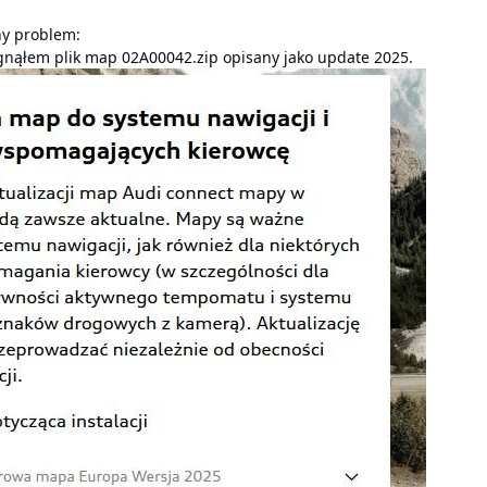
ny problem:
gnąłem plik map 02A00042.zip opisany jako update 2025.