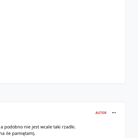
comment_301
AUTOR
 a podobno nie jest wcale taki rzadki.
(na ile pamiętam).