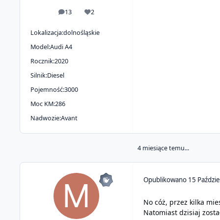
13
2
odpowiedzi
Reputacja
Lokalizacja:
dolnośląskie
Model:
Audi A4
Rocznik:
2020
Silnik:
Diesel
Pojemność:
3000
Moc KM:
286
Nadwozie:
Avant
4 miesiące temu...
Opublikowano
15 Paździe
No cóż, przez kilka mie
Natomiast dzisiaj zosta