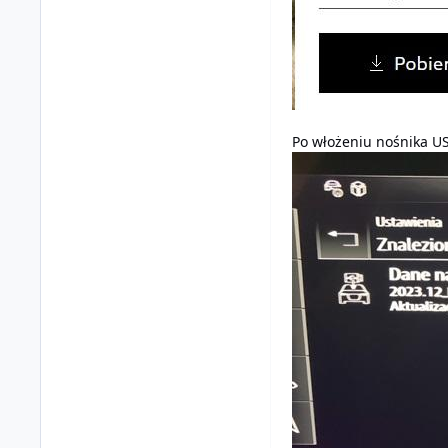
Po włożeniu nośnika US