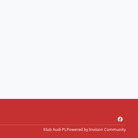
f
a
Klub Audi PL
Powered by
Invision Community
c