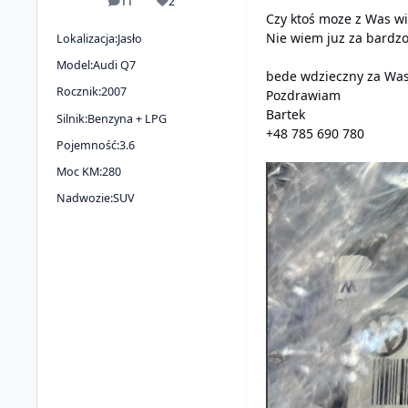
11
2
odpowiedzi
Reputacja
Czy ktoś moze z Was wi
Nie wiem juz za bardz
Lokalizacja:
Jasło
Model:
Audi Q7
bede wdzieczny za Wasz
Rocznik:
2007
Pozdrawiam
Bartek
Silnik:
Benzyna + LPG
+48 785 690 780
Pojemność:
3.6
Moc KM:
280
Nadwozie:
SUV