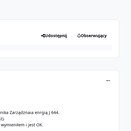
Udostępnij
Obserwujący
comment_320
ika Zarządznaia enrgią J 644.
ż).
 wymieniłem i jest OK.