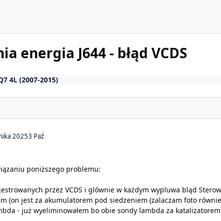
ia energia J644 - błąd VCDS
Q7 4L (2007-2015)
nika 2025
3 Paź
iązaniu poniższego problemu:
jestrowanych przez VCDS i glównie w każdym wypluwa bląd Sterown
m (on jest za akumulatorem pod siedzeniem (zalaczam foto równie
ambda - już wyeliminowałem bo obie sondy lambda za katalizatorem