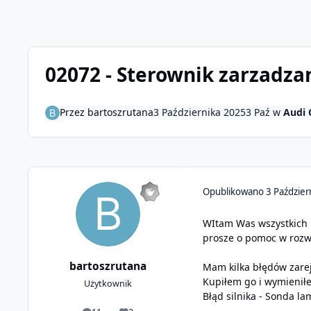
02072 - Sterownik zarzadzan
Przez
bartoszrutana
3 Października 2025
3 Paź
w
Audi 
Opublikowano
3 Paździer
WItam Was wszystkich
prosze o pomoc w rozw
bartoszrutana
Mam kilka błędów zare
Kupiłem go i wymieniłe
Użytkownik
Błąd silnika - Sonda l