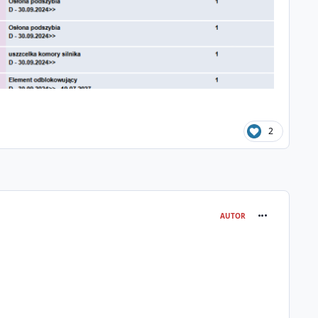
2
comment_326
AUTOR