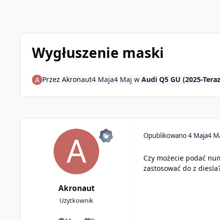
Wygłuszenie maski
Przez
Akronaut
4 Maja
4 Maj
w
Audi Q5 GU (2025-Teraz
Opublikowano
4 Maja
4 M
Czy możecie podać num
zastosować do z diesla
Akronaut
Użytkownik