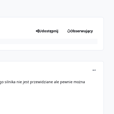
Udostępnij
Obserwujący
comment_326
o silnika nie jest przewidziane ale pewnie można