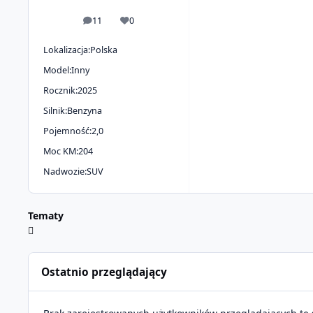
11
0
odpowiedzi
Reputacja
Lokalizacja:
Polska
Model:
Inny
Rocznik:
2025
Silnik:
Benzyna
Pojemność:
2,0
Moc KM:
204
Nadwozie:
SUV
Tematy
Ostatnio przeglądający