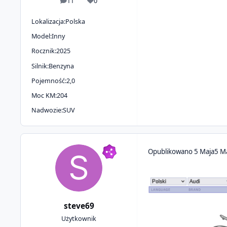
11
0
odpowiedzi
Reputacja
Lokalizacja:
Polska
Model:
Inny
Rocznik:
2025
Silnik:
Benzyna
Pojemność:
2,0
Moc KM:
204
Nadwozie:
SUV
Opublikowano
5 Maja
5 M
steve69
Użytkownik