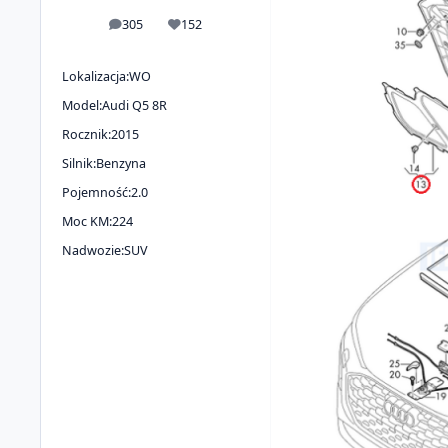
305
152
odpowiedzi
Reputacja
Lokalizacja:
WO
Model:
Audi Q5 8R
Rocznik:
2015
Silnik:
Benzyna
Pojemność:
2.0
Moc KM:
224
Nadwozie:
SUV