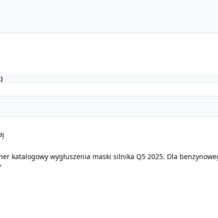
)
aj
er katalogowy wygłuszenia maski silnika Q5 2025. Dla benzynoweg
?