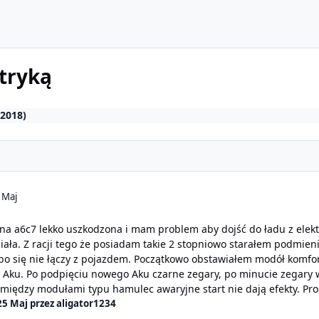
tryką
-2018)
 Maj
na a6c7 lekko uszkodzona i mam problem aby dojść do ładu z elektro
iała. Z racji tego że posiadam takie 2 stopniowo starałem podmieni
bo się nie łączy z pojazdem. Początkowo obstawiałem modół komfo
z Aku. Po podpięciu nowego Aku czarne zegary, po minucie zegary w
między modułami typu hamulec awaryjne start nie dają efekty. Pro
25 Maj
przez aligator1234