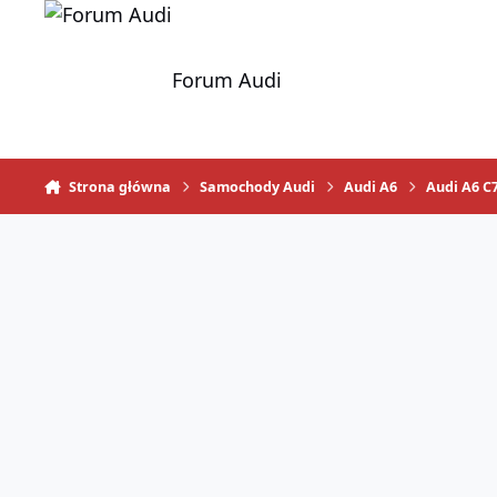
Skocz do zawartości
Forum Audi
Strona główna
Samochody Audi
Audi A6
Audi A6 C7