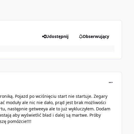
Udostępnij
Obserwujący
comment_327
niką. Pojazd po wciśnięciu start nie startuje. Zegary
ać moduły ale nic nie dało, prąd jest brak możliwości
rtu, następnie getweeya ale to już wykluczyłem. Dodam
stają aby wyświetlić bład i dalej są martwe. Próby
szę pomóżcie!!!!