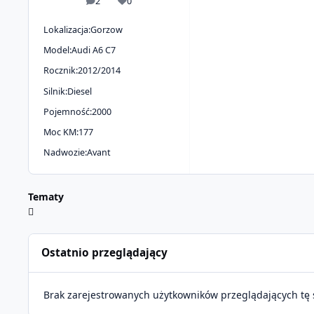
2
0
odpowiedzi
Reputacja
Lokalizacja:
Gorzow
Model:
Audi A6 C7
Rocznik:
2012/2014
Silnik:
Diesel
Pojemność:
2000
Moc KM:
177
Nadwozie:
Avant
Tematy
Ostatnio przeglądający
Brak zarejestrowanych użytkowników przeglądających tę 