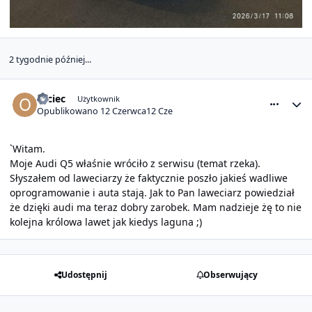
2 tygodnie później...
comment_32754
Statystyki autora
Ojciec
Użytkownik
Opublikowano
12 Czerwca
12 Cze
`Witam.
Moje Audi Q5 właśnie wróciło z serwisu (temat rzeka).
Słyszałem od laweciarzy że faktycznie poszło jakieś wadliwe
oprogramowanie i auta stają. Jak to Pan laweciarz powiedział
że dzięki audi ma teraz dobry zarobek. Mam nadzieje żę to nie
kolejna królowa lawet jak kiedys laguna ;)
Udostępnij
Obserwujący