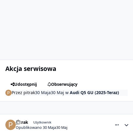
Akcja serwisowa
Udostępnij
Obserwujący
Przez
pitrak
30 Maja
30 Maj
w
Audi Q5 GU (2025-Teraz)
comment_32730
Statystyki autora
pitrak
Użytkownik
Opublikowano
30 Maja
30 Maj