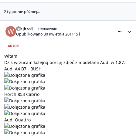
2 tygodnie później...
comment_4883
Statystyki autora
wojbra1
Użytkownik
Opublikowano
30 Kwietnia 2011
15 l
AUTOR
Witam
Dziś wrzucam kolejną porcję zdjęć z modelami Audi w 1:87.
Audi A4 B7 - BUSH
Horch 853 Cabrio
Audi Quattro