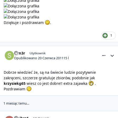
Dziękuje i pozdrawiam
.
1
comment_5467
Statystyki autora
szm3r
Użytkownik
Opublikowano
20 Czerwca 2011
15 l
Dobrze wiedzieć że, są na świecie ludzie pozytywnie
zakręceni, szczerze gratuluje zbiorów, podobnie jak
krzysiekg65
wiesz co jest dobre!! extra zajawka
.
Pozdrawiam
1 miesiąc temu...
comment_6013
Statystyki autora