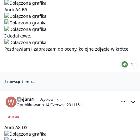
Audi A4 B5
I dodatkowe.
Pozdrawiam i zapraszam do oceny. kolejne zdjęcie w krótce.
1
1 miesiąc temu...
comment_5411
Statystyki autora
wojbra1
Użytkownik
Opublikowano
14 Czerwca 2011
15 l
AUTOR
Audi A8 D3