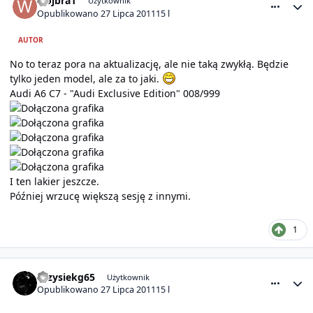
wojbra1
Użytkownik
Opublikowano
27 Lipca 2011
15 l
AUTOR
No to teraz pora na aktualizację, ale nie taką zwykłą. Będzie
tylko jeden model, ale za to jaki.
Audi A6 C7 - "Audi Exclusive Edition" 008/999
I ten lakier jeszcze.
Później wrzucę większą sesję z innymi.
1
comment_6017
Statystyki autora
krzysiekg65
Użytkownik
Opublikowano
27 Lipca 2011
15 l