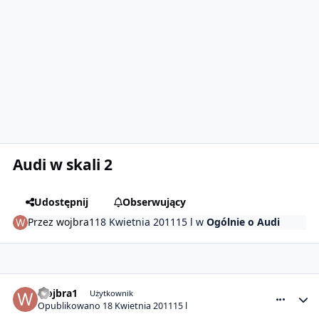
Audi w skali 2
Udostępnij
Obserwujący
Przez
wojbra1
18 Kwietnia 2011
15 l
w
Ogólnie o Audi
comment_4709
Statystyki autora
wojbra1
Użytkownik
Opublikowano
18 Kwietnia 2011
15 l