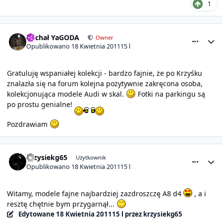
1
comment_4711
Statystyki autora
michał YaGODA
Owner
Opublikowano
18 Kwietnia 2011
15 l
Gratuluję wspaniałej kolekcji - bardzo fajnie, że po Krzyśku
znalazła się na forum kolejna pozytywnie zakręcona osoba,
kolekcjonująca modele Audi w skal.
Fotki na parkingu są
po prostu genialne!
Pozdrawiam
comment_4721
Statystyki autora
krzysiekg65
Użytkownik
Opublikowano
18 Kwietnia 2011
15 l
Witamy, modele fajne najbardziej zazdroszczę A8 d4
, a i
resztę chętnie bym przygarnął...
Edytowane
18 Kwietnia 2011
15 l
przez krzysiekg65