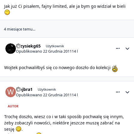
Jak już Ci pisałem, fajny limited, ale ja bym go widział w bieli
4 miesiące temu...
comment_7671
Statystyki autora
krzysiekg65
Użytkownik
Opublikowano
22 Grudnia 2011
14 l
Wojtek pochwaliłbyś się co nowego doszło do kolekcji
comment_7673
Statystyki autora
wojbra1
Użytkownik
Opublikowano
22 Grudnia 2011
14 l
AUTOR
Trochę doszło, wiesz co i w taki sposób pochwalę się innym,
żeby zobaczyli nowości, niektóre jeszcze muszę zabrać na
sesję
.