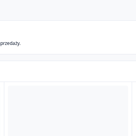
przedaży.
Sprzedam części/akcesoria