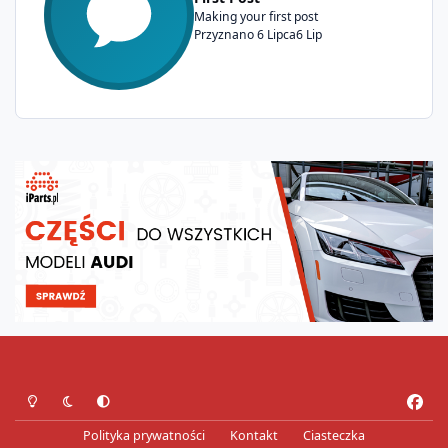
Making your first post
Przyznano
6 Lipca
6 Lip
Tryb jasny
Tryb ciemny
Preferencje systemowe
f
a
Polityka prywatności
Kontakt
Ciasteczka
c