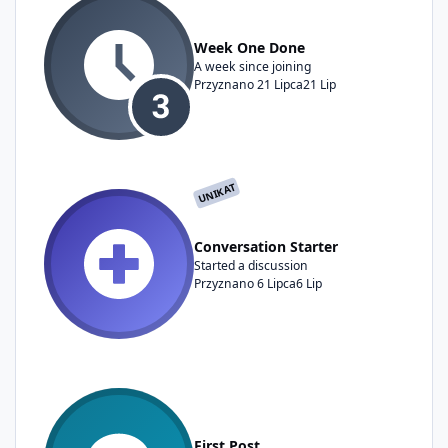
Week One Done
A week since joining
Przyznano
21 Lipca
21 Lip
UNIKAT
Conversation Starter
Started a discussion
Przyznano
6 Lipca
6 Lip
First Post