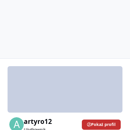
artyro12
Pokaż profil
Użytkownik