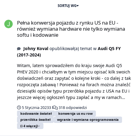
SORTUJ WG
Pełna konwersja pojazdu z rynku US na EU - również wymiana hard
Pełna konwersja pojazdu z rynku US na EU -
również wymiana hardware nie tylko wymiana
softu i kodowanie
Johny Koval
opublikował(a) temat w
Audi Q5 FY
(2017-2024)
Witam, latem sprowadziłem do kraju swoje Audi Q5
PHEV 2020 i chciałbym w tym miejscu opisać kilk swoich
doświadczeń oraz zapytać o kolejne kroki - co dalej z tak
rozpoczęta zabawą ! Ponieważ na forach można znaleźć
dziesiątki opisów typu przeróbka pojazdu z USA na EU i
jeszcze więcej ogłoszeń typu zapłać a my w ramach
usługi zrobimy to i to ... to po sprowadzeniu od razu
5 Stycznia 2023
3 l
318 odpowiedzi
skorzystałem z usług przerobienia (przekodowania i
kodowanie świateł
konwersja us eu row
wymiany oprogramowania) systemu infotaiment i
przeróbka śwaiteł
wgranie i wymiana oprogramowania
wyświetlacza deski rozdzielczej. Nowy soft obejmuje
(i 4 więcej)
język polski (i inne), zmiana wyświetlania danych w
systemie metryczny. Przełączenie metrycznego