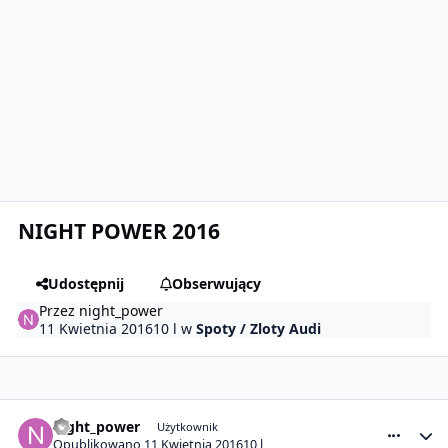
NIGHT POWER 2016
Udostępnij
Obserwujący
Przez
night_power
11 Kwietnia 2016
10 l
w
Spoty / Zloty Audi
comment_16027
Statystyki autora
night_power
Użytkownik
Opublikowano
11 Kwietnia 2016
10 l