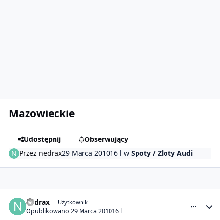
Mazowieckie
Udostępnij
Obserwujący
Przez
nedrax
29 Marca 2010
16 l
w
Spoty / Zloty Audi
comment_489
Statystyki autora
nedrax
Użytkownik
Opublikowano
29 Marca 2010
16 l