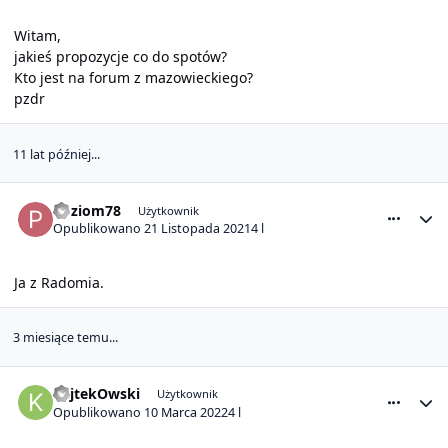
Witam,
jakieś propozycje co do spotów?
Kto jest na forum z mazowieckiego?
pzdr
11 lat później...
comment_25007
Statystyki autora
Poziom78
Użytkownik
Opublikowano
21 Listopada 2021
4 l
Ja z Radomia.
3 miesiące temu...
comment_25433
Statystyki autora
KajtekOwski
Użytkownik
Opublikowano
10 Marca 2022
4 l