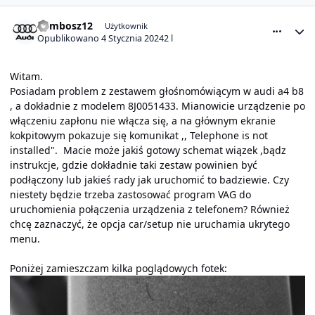
comment_28464
Statystyki autora
bambosz12
Użytkownik
Opublikowano
4 Stycznia 2024
2 l
Witam.
Posiadam problem z zestawem głośnomówiącym w audi a4 b8
, a dokładnie z modelem 8J0051433. Mianowicie urządzenie po
włączeniu zapłonu nie włącza się, a na głównym ekranie
kokpitowym pokazuje się komunikat ,, Telephone is not
installed". Macie może jakiś gotowy schemat wiązek ,bądz
instrukcje, gdzie dokładnie taki zestaw powinien być
podłączony lub jakieś rady jak uruchomić to badziewie. Czy
niestety będzie trzeba zastosować program VAG do
uruchomienia połączenia urządzenia z telefonem? Również
chcę zaznaczyć, że opcja car/setup nie uruchamia ukrytego
menu.
Poniżej zamieszczam kilka poglądowych fotek: