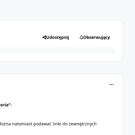
Udostępnij
Obserwujący
comment_138
oria":
Można natomiast podawać linki do zewnętrznych