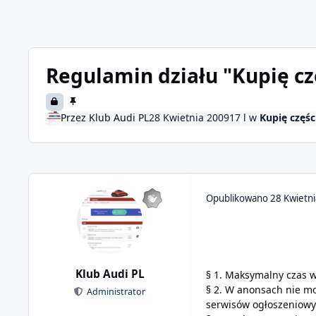
Regulamin działu "Kupię cz
Przez
Klub Audi PL
28 Kwietnia 2009
17 l
w
Kupię częśc
Opublikowano
28 Kwietn
Klub Audi PL
§ 1. Maksymalny czas w
§ 2. W anonsach nie m
Administrator
serwisów ogłoszeniowy