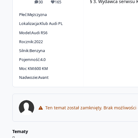
§ 3. Wydawca serwisu K
30
165
odpowiedzi
Reputacja
Płeć:
Mężczyzna
Lokalizacja:
Klub Audi PL
Model:
Audi RS6
Rocznik:
2022
Silnik:
Benzyna
Pojemność:
4.0
Moc KM:
600 KM
Nadwozie:
Avant
Ten temat został zamknięty. Brak możliwości
Tematy