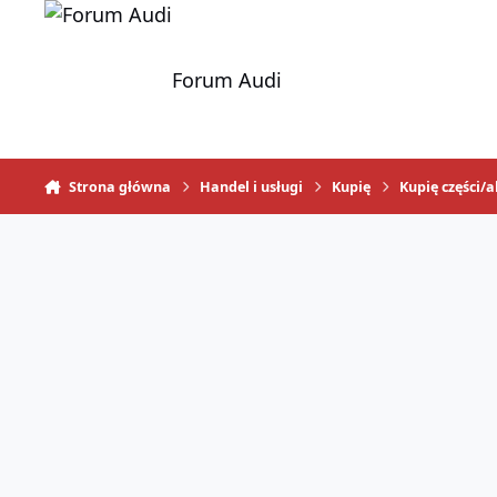
Skocz do zawartości
Forum Audi
Strona główna
Handel i usługi
Kupię
Kupię części/