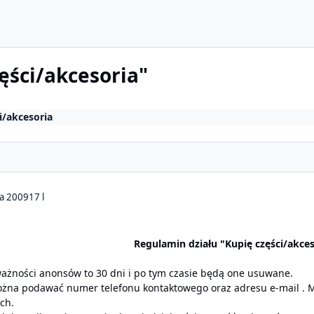
ęści/akcesoria"
i/akcesoria
ia 2009
17 l
Regulamin działu "Kupię części/akces
ażności anonsów to 30 dni i po tym czasie będą one usuwane.
ożna podawać numer telefonu kontaktowego oraz adresu e-mail . 
ch.