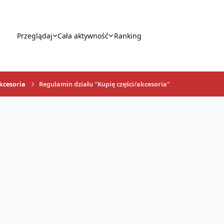
Przeglądaj
Cała aktywność
Ranking
akcesoria
Regulamin działu "Kupię części/akcesoria"