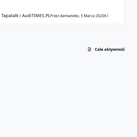
Tapatalk i AudiTIMES.PL
Przez
damianeko
,
5 Marca 2020
6 l
Cała aktywność