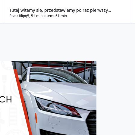
Tutaj witamy się, przedstawiamy po raz pierwszy...
Przez
filipq5
,
51 minut temu
51 min