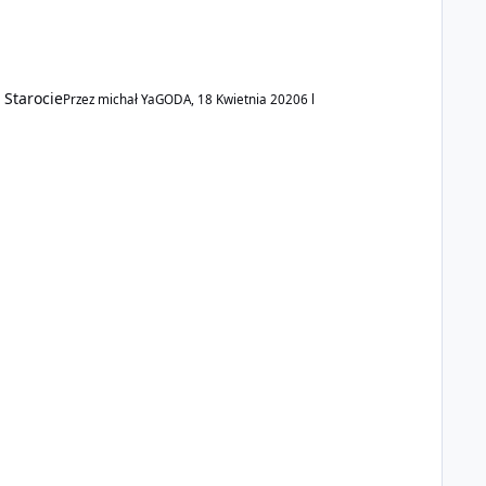
Starocie
Przez
michał YaGODA
,
18 Kwietnia 2020
6 l