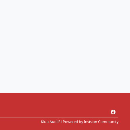
f
a
Klub Audi PL
Powered by
Invision Community
c