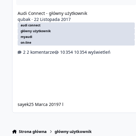
Audi Connect - główny użytkownik
qubak
·
22 Listopada 2017
audi connect
główny użytkownik
myaudi
on-line
2 komentarze
10 354 wyświetleń
sayek
25 Marca 2019
7 l
Strona główna
główny użytkownik