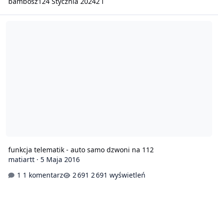
bambosz12
4 Stycznia 2024
2 l
funkcja telematik - auto samo dzwoni na 112
funkcja telematik - auto samo dzwoni na 112
matiartt
·
5 Maja 2016
1 komentarz
2 691 wyświetleń