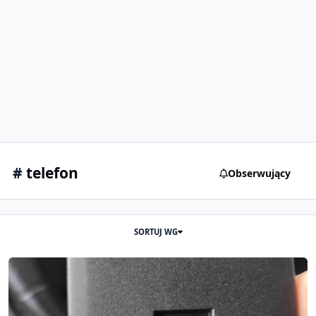
#
telefon
Obserwujący
SORTUJ WG
Problem z oryginalnym zestawem głośnomówiącym w A4 B8