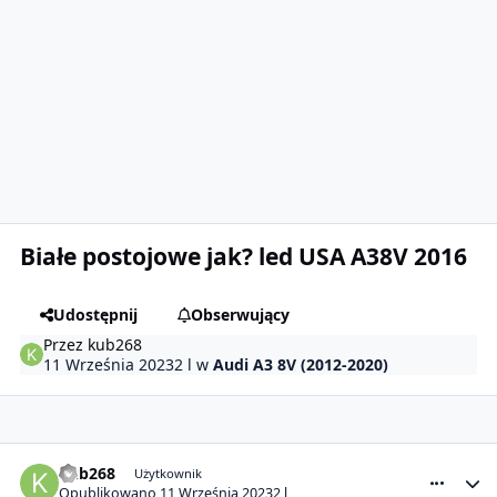
Białe postojowe jak? led USA A38V 2016
Udostępnij
Obserwujący
Przez
kub268
11 Września 2023
2 l
w
Audi A3 8V (2012-2020)
comment_27873
Statystyki autora
kub268
Użytkownik
Opublikowano
11 Września 2023
2 l