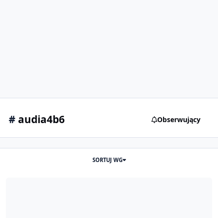
#
audia4b6
Obserwujący
SORTUJ WG
Usterka elektryczna