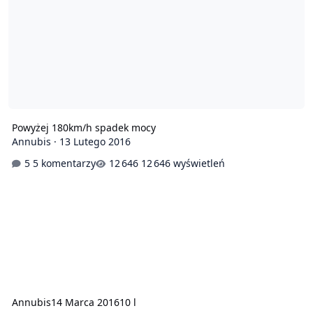
Powyżej 180km/h spadek mocy
Annubis
·
13 Lutego 2016
5 komentarzy
12 646 wyświetleń
Annubis
14 Marca 2016
10 l