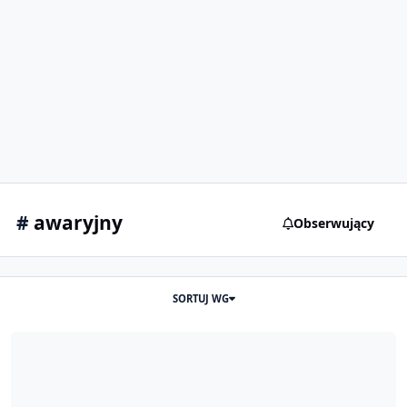
#
awaryjny
Obserwujący
SORTUJ WG
Powyżej 180km/h spadek mocy