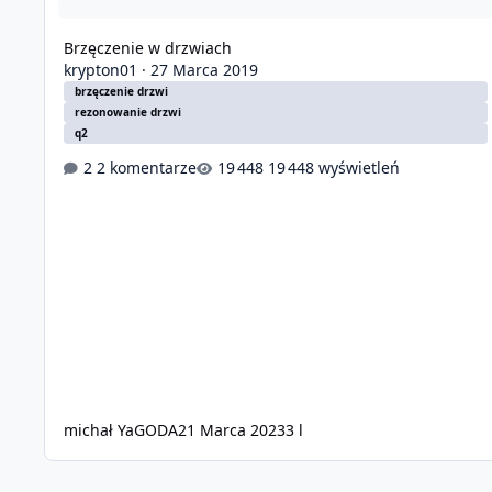
Brzęczenie w drzwiach
krypton01
·
27 Marca 2019
brzęczenie drzwi
rezonowanie drzwi
q2
2 komentarze
19 448 wyświetleń
michał YaGODA
21 Marca 2023
3 l