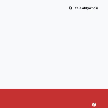
Cała aktywność
f