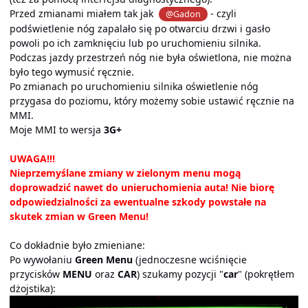
Przed zmianami miałem tak jak
- czyli
@Gadon
podświetlenie nóg zapalało się po otwarciu drzwi i gasło
powoli po ich zamknięciu lub po uruchomieniu silnika.
Podczas jazdy przestrzeń nóg nie była oświetlona, nie można
było tego wymusić ręcznie.
Po zmianach po uruchomieniu silnika oświetlenie nóg
przygasa do poziomu, który możemy sobie ustawić ręcznie na
MMI.
Moje MMI to wersja
3G+
UWAGA!!!
Nieprzemyślane zmiany w zielonym menu mogą
doprowadzić nawet do unieruchomienia auta! Nie biorę
odpowiedzialności za ewentualne szkody powstałe na
skutek zmian w Green Menu!
Co dokładnie było zmieniane:
Po wywołaniu
Green Menu
(jednoczesne wciśnięcie
przycisków
MENU
oraz
CAR
) szukamy pozycji "
car
" (pokrętłem
dżojstika):