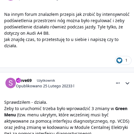
Na innym forum znalazłem przepis jak zrobić by intensywność
podświetlenia przestrzeni nóg można było regulować i żeby
podświetlenie działało również podczas jazdy. Tyle tylko, że
dotyczy on Audi A4 B8.
Jak znajdę czas, to przetestuję to u siebie i napiszę czy to
działa.
1
comment_26828
Statystyki autora
steve69
Użytkownik
Opublikowano
25 Lutego 2023
3 l
Sprawdziłem - działa.
Żeby to uruchomić trzeba było wprowadzić 3 zmiany w
Green
Menu
(tzw. menu ukrytym, które wcześniej musi być
aktywowane za pomocą interfejsu diagnostycznego, np. VCDS)
oraz jedną zmianę w kodowaniu w Module Centalnej Elektryki
(też za pomocą interfejsu diagnostycznego).