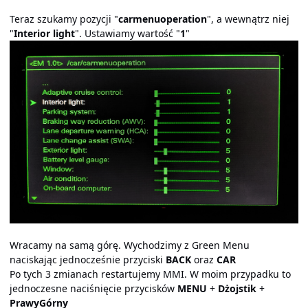
Teraz szukamy pozycji "
carmenuoperation
", a wewnątrz niej
"
Interior light
". Ustawiamy wartość "
1
"
Wracamy na samą górę. Wychodzimy z Green Menu
naciskając jednocześnie przyciski
BACK
oraz
CAR
Po tych 3 zmianach restartujemy MMI. W moim przypadku to
jednoczesne naciśnięcie przycisków
MENU
+
Dżojstik
+
PrawyGórny