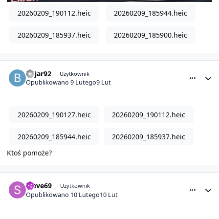
20260209_190112.heic
20260209_185944.heic
20260209_185937.heic
20260209_185900.heic
comment_32439
Statystyki autora
bojar92
Użytkownik
Opublikowano
9 Lutego
9 Lut
20260209_190127.heic
20260209_190112.heic
20260209_185944.heic
20260209_185937.heic
Ktoś pomoże?
comment_32440
Statystyki autora
steve69
Użytkownik
Opublikowano
10 Lutego
10 Lut