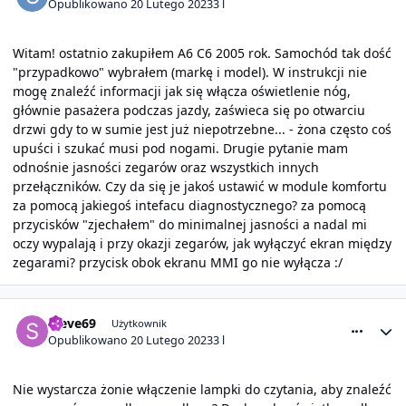
Opublikowano
20 Lutego 2023
3 l
Witam! ostatnio zakupiłem A6 C6 2005 rok. Samochód tak dość
"przypadkowo" wybrałem (markę i model). W instrukcji nie
mogę znaleźć informacji jak się włącza oświetlenie nóg,
głównie pasażera podczas jazdy, zaświeca się po otwarciu
drzwi gdy to w sumie jest już niepotrzebne... - żona często coś
upuści i szukać musi pod nogami. Drugie pytanie mam
odnośnie jasności zegarów oraz wszystkich innych
przełączników. Czy da się je jakoś ustawić w module komfortu
za pomocą jakiegoś intefacu diagnostycznego? za pomocą
przycisków "zjechałem" do minimalnej jasności a nadal mi
oczy wypalają i przy okazji zegarów, jak wyłączyć ekran między
zegarami? przycisk obok ekranu MMI go nie wyłącza
:/
comment_26798
Statystyki autora
steve69
Użytkownik
Opublikowano
20 Lutego 2023
3 l
Nie wystarcza żonie włączenie lampki do czytania, aby znaleźć