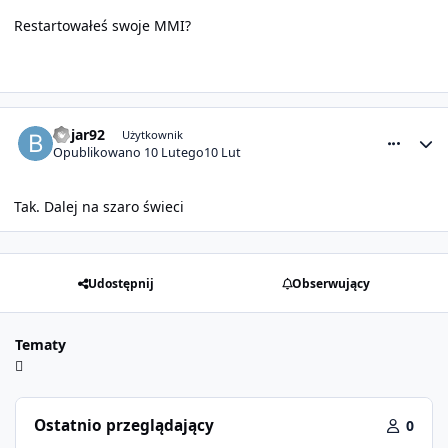
Restartowałeś swoje MMI?
comment_32441
Statystyki autora
bojar92
Użytkownik
Opublikowano
10 Lutego
10 Lut
Tak. Dalej na szaro świeci
Udostępnij
Obserwujący
Tematy
Ostatnio przeglądający
0