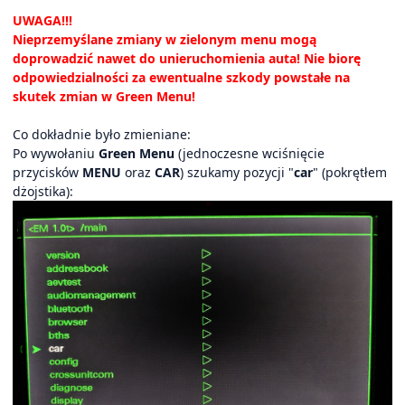
UWAGA!!!
Nieprzemyślane zmiany w zielonym menu mogą
doprowadzić nawet do unieruchomienia auta! Nie biorę
odpowiedzialności za ewentualne szkody powstałe na
skutek zmian w Green Menu!
Co dokładnie było zmieniane:
Po wywołaniu
Green Menu
(jednoczesne wciśnięcie
przycisków
MENU
oraz
CAR
) szukamy pozycji "
car
" (pokrętłem
dżojstika):