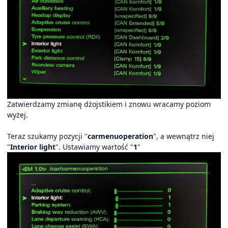
Zatwierdzamy zmianę dżojstikiem i znowu wracamy poziom
wyżej.
Teraz szukamy pozycji "
carmenuoperation
", a wewnątrz niej
"
Interior light
". Ustawiamy wartość "
1
"