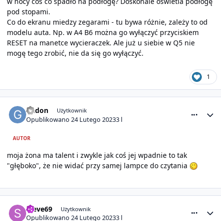
w nocy coś co spadło na podłogę? Doskonale oświetla podłogę
pod stopami.
Co do ekranu miedzy zegarami - tu bywa różnie, zależy to od
modelu auta. Np. w A4 B6 można go wyłączyć przyciskiem
RESET na manetce wycieraczek. Ale już u siebie w Q5 nie
mogę tego zrobić, nie da się go wyłączyć.
1
comment_26816
Statystyki autora
Gadon
Użytkownik
Opublikowano
24 Lutego 2023
3 l
AUTOR
moja żona ma talent i zwykle jak coś jej wpadnie to tak
"głęboko", że nie widać przy samej lampce do czytania
comment_26818
Statystyki autora
steve69
Użytkownik
Opublikowano
24 Lutego 2023
3 l