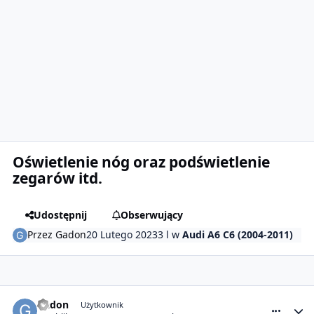
Oświetlenie nóg oraz podświetlenie
zegarów itd.
Udostępnij
Obserwujący
Przez
Gadon
20 Lutego 2023
3 l
w
Audi A6 C6 (2004-2011)
comment_26790
Statystyki autora
Gadon
Użytkownik