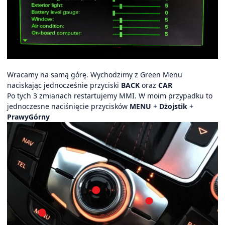
Wracamy na samą górę. Wychodzimy z Green Menu
naciskając jednocześnie przyciski
BACK
oraz
CAR
Po tych 3 zmianach restartujemy MMI. W moim przypadku to
jednoczesne naciśnięcie przycisków
MENU
+
Dżojstik
+
PrawyGórny