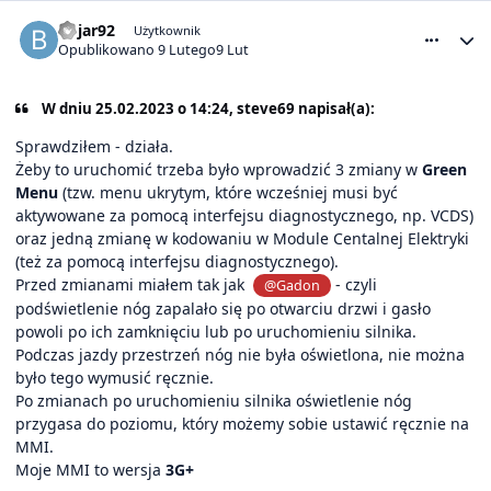
comment_32438
Statystyki autora
bojar92
Użytkownik
Opublikowano
9 Lutego
9 Lut
W dniu 25.02.2023 o 14:24, steve69 napisał(a):
Sprawdziłem - działa.
Żeby to uruchomić trzeba było wprowadzić 3 zmiany w
Green
Menu
(tzw. menu ukrytym, które wcześniej musi być
aktywowane za pomocą interfejsu diagnostycznego, np. VCDS)
oraz jedną zmianę w kodowaniu w Module Centalnej Elektryki
(też za pomocą interfejsu diagnostycznego).
Przed zmianami miałem tak jak
- czyli
@Gadon
podświetlenie nóg zapalało się po otwarciu drzwi i gasło
powoli po ich zamknięciu lub po uruchomieniu silnika.
Podczas jazdy przestrzeń nóg nie była oświetlona, nie można
było tego wymusić ręcznie.
Po zmianach po uruchomieniu silnika oświetlenie nóg
przygasa do poziomu, który możemy sobie ustawić ręcznie na
MMI.
Moje MMI to wersja
3G+