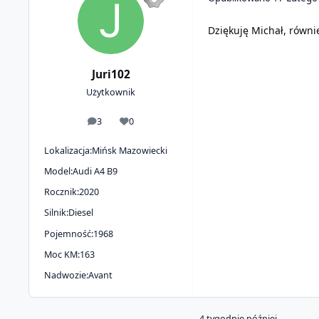
Dziękuję Michał, równi
Juri102
Użytkownik
3
0
odpowiedzi
Reputacja
Lokalizacja:
Mińsk Mazowiecki
Model:
Audi A4 B9
Rocznik:
2020
Silnik:
Diesel
Pojemność:
1968
Moc KM:
163
Nadwozie:
Avant
4 tygodnie później...