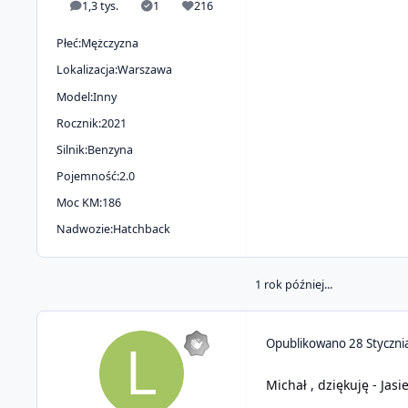
1,3 tys.
1
216
odpowiedzi
Rozwiązania
Reputacja
Płeć:
Mężczyzna
Lokalizacja:
Warszawa
Model:
Inny
Rocznik:
2021
Silnik:
Benzyna
Pojemność:
2.0
Moc KM:
186
Nadwozie:
Hatchback
1 rok później...
Opublikowano
28 Styczni
Michał , dziękuję - Jas