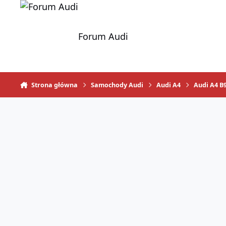
Skocz do zawartości
Forum Audi
Strona główna
Samochody Audi
Audi A4
Audi A4 B9