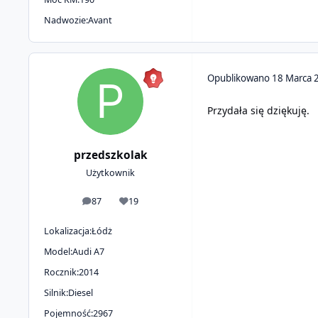
Nadwozie:
Avant
Opublikowano
18 Marca 
Przydała się dziękuję.
przedszkolak
Użytkownik
87
19
odpowiedzi
Reputacja
Lokalizacja:
Łódż
Model:
Audi A7
Rocznik:
2014
Silnik:
Diesel
Pojemność:
2967