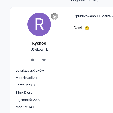
Opublikowano
11 Marca 
Dzięki
Rychoo
Użytkownik
2
0
odpowiedzi
Reputacja
Lokalizacja:
Kraków
Model:
Audi A4
Rocznik:
2007
Silnik:
Diesel
Pojemność:
2000
Moc KM:
140