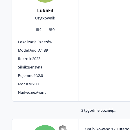
LukaFil
Użytkownik
2
0
odpowiedzi
Reputacja
Lokalizacja:
Rzeszów
Model:
Audi A4 B9
Rocznik:
2023
Silnik:
Benzyna
Pojemność:
2.0
Moc KM:
200
Nadwozie:
Avant
3 tygodnie później...
Opublikowano
17 Lutego