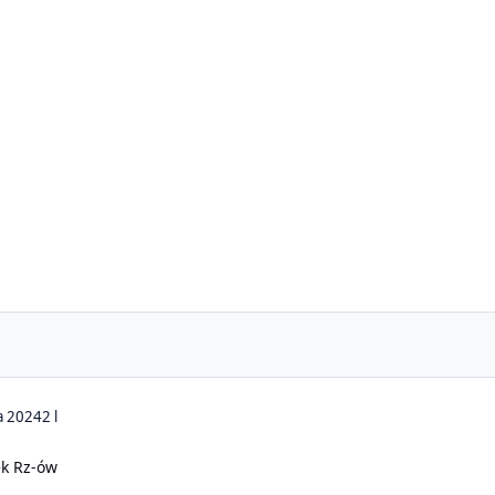
a 2024
2 l
iek Rz-ów