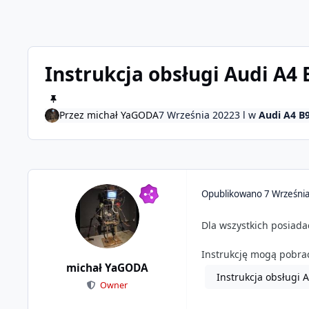
Instrukcja obsługi Audi A4 
Przez
michał YaGODA
7 Września 2022
3 l
w
Audi A4 B9
Opublikowano
7 Wrześni
Dla wszystkich posiada
Instrukcję mogą pobrać 
michał YaGODA
Instrukcja obsługi 
Owner