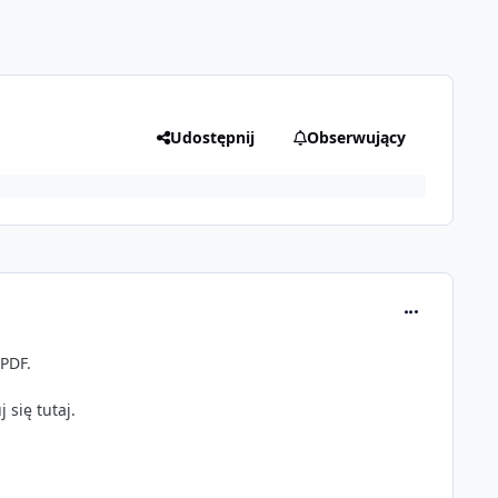
Udostępnij
Obserwujący
comment_260
 PDF.
j się
tutaj
.