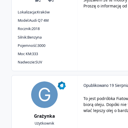
2
0
odpowiedzi
Reputacja
Proszę o informację od
Lokalizacja:
Kraków
Model:
Audi Q7 4M
Rocznik:
2018
Silnik:
Benzyna
Pojemność:
3000
Moc KM:
333
Nadwozie:
SUV
Opublikowano
19 Sierpni
To jest podróbka Fiatow
biorą oleju. Dopóki nie
wlać lepszy olej o bard
Grażynka
Użytkownik