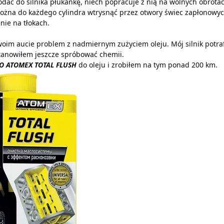
dać do silnika płukankę, niech popracuje z nią na wolnych obrotac
ożna do każdego cylindra wtrysnąć przez otwory świec zapłonowyc
nie na tłokach.
oim aucie problem z nadmiernym zużyciem oleju. Mój silnik potrafił
stanowiłem jeszcze spróbować chemii.
O ATOMEX TOTAL FLUSH
do oleju i zrobiłem na tym ponad 200 km.