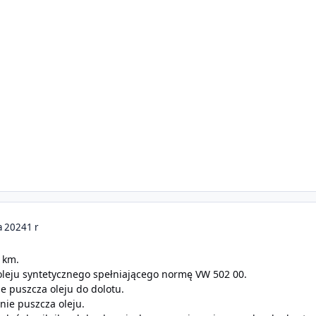
a 2024
1 r
. km.
oleju syntetycznego spełniającego normę VW 502 00.
e puszcza oleju do dolotu.
nie puszcza oleju.