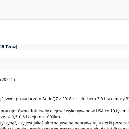
15-Teraz)
a 2024
1 r
ęśliwym posiadaczem Audi Q7 z 2018 r z silnikiem 3.0 tfsi o mocy
hy pracuje równo. Interwały olejowe wykonywane w USA co 10 tys mil
ze ok 0,5-0,6 l oleju na 1000km.
zyczyną?, czy jest jakaś alternatywa na naprawę tej usterki poza r
niby tak mają i producent dopuszcza spalanie oleju do 0,5 litra na