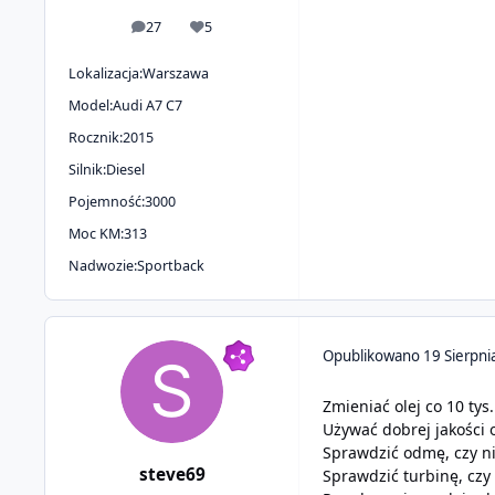
27
5
odpowiedzi
Reputacja
Lokalizacja:
Warszawa
Model:
Audi A7 C7
Rocznik:
2015
Silnik:
Diesel
Pojemność:
3000
Moc KM:
313
Nadwozie:
Sportback
Opublikowano
19 Sierpni
Zmieniać olej co 10 tys
Używać dobrej jakości 
Sprawdzić odmę, czy ni
steve69
Sprawdzić turbinę, czy 