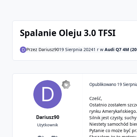
Spalanie Oleju 3.0 TFSI
Przez
Dariusz90
19 Sierpnia 2024
1 r
w
Audi Q7 4M (20
Opublikowano
19 Sierpni
Cześć,
Ostatnio zostałem szcz
rynku Amerykańskiego.
Dariusz90
Silnik jest czysty, suc
Niestety samochód bier
Użytkownik
Pytanie co może być pr
Słyszałem że te motory 