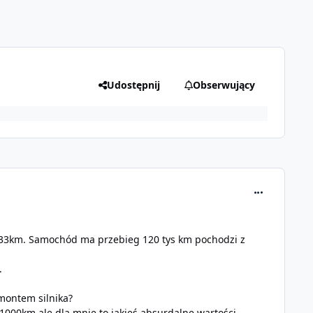
Udostępnij
Obserwujący
comment_298
 333km. Samochód ma przebieg 120 tys km pochodzi z
.
emontem silnika?
 1000km ale dla mnie to jakieś absurdalne wartości.