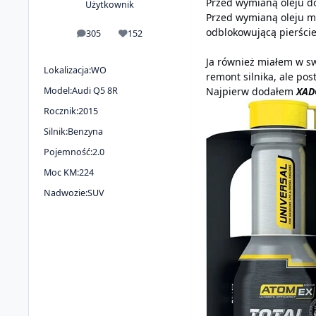
Przed wymianą oleju do
Użytkownik
Przed wymianą oleju m
odblokowującą pierście
305
152
odpowiedzi
Reputacja
Ja również miałem w sw
Lokalizacja:
WO
remont silnika, ale po
Model:
Audi Q5 8R
Najpierw dodałem
XAD
Rocznik:
2015
Silnik:
Benzyna
Pojemność:
2.0
Moc KM:
224
Nadwozie:
SUV