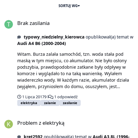
SORTUJ WG
Brak zasilania
Brak zasilania
typowy_niedzielny_kierowca
opublikował(a) temat w
Audi A4 B6 (2000-2004)
Witam. Burza zalała samochód, tzn. woda stała pod
maską w tym miejscu, co akumulator. Nie było osłony
podszybia, prawdopodobnie zatkane były odpływy w
komorze i wyglądało to na taką wanienkę. Wylałem
wiadereczko wody. W każdym razie, akumulator działa
(wyjąłem, przyniosłem do domu, osuszyłem, jest
naładowany). Ale deska rozdzielcza jest czarna, nic się
1 Lipca 2017
9 l
1 odpowiedź
nie świeci. Jak można próbować zdiagnozować co się
elektryka
zalanie
zasilanie
stało. W temacie samochodów nie wiem nic.
Problem z elektryką
Problem z elektryką
kret2592
opublikował(a) temat w
Audi A3 8L (1996-