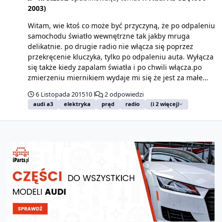
2003)
Witam, wie ktoś co może być przyczyną, że po odpaleniu
samochodu światło wewnętrzne tak jakby mruga
delikatnie. po drugie radio nie włącza się poprzez
przekręcenie kluczyka, tylko po odpaleniu auta. Wyłącza
się także kiedy zapalam światła i po chwili włącza.po
zmierzeniu miernikiem wydaje mi się że jest za małe
napięcie tak jakby gdzieś uciekało. Proszę o pomoc
6 Listopada 2015
10 l
2 odpowiedzi
audi a3
elektryka
prąd
radio
(i 2 więcej)