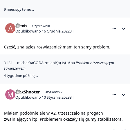
9 miesięcy temu...
comment_26448
Statystyki autora
Alexis
Użytkownik
Opublikowano
16 Grudnia 2022
3 l
Cześć, znalazles rozwiazanie? mam ten samy problem.
3 l
3 l
michał YaGODA
zmienił(a) tytuł na
Problem z trzeszczącym
zawieszeniem
4 tygodnie później...
comment_26571
Statystyki autora
MaxShooter
Użytkownik
Opublikowano
10 Stycznia 2023
3 l
Miałem podobnie ale w A2, trzeszczało na progach
zwalniających itp. Problemem okazały się gumy stabilizatora.