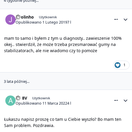
4 tygodnie później...
comment_21076
Statystyki autora
jarolinho
Użytkownik
Opublikowano
1 Lutego 2019
7 l
mam to samo i byłem z tym u diagnosty.. zawieszenie 100%
okej.. stwierdził, że może trzeba przesmarować gumy na
stabilizatorach, ale nie wiadomo czy to pomoże
1
3 lata później...
comment_25440
Statystyki autora
A3 8V
Użytkownik
Opublikowano
11 Marca 2022
4 l
Łukaszu napisz proszę co tam u Ciebie wyszło? Bo mam ten
Sam problem. Pozdrawia.