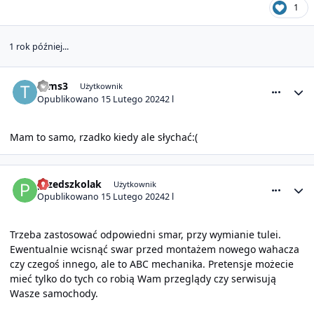
1
1 rok później...
comment_28766
Statystyki autora
toms3
Użytkownik
Opublikowano
15 Lutego 2024
2 l
Mam to samo, rzadko kiedy ale słychać:(
comment_28767
Statystyki autora
przedszkolak
Użytkownik
Opublikowano
15 Lutego 2024
2 l
Trzeba zastosować odpowiedni smar, przy wymianie tulei.
Ewentualnie wcisnąć swar przed montażem nowego wahacza
czy czegoś innego, ale to ABC mechanika. Pretensje możecie
mieć tylko do tych co robią Wam przeglądy czy serwisują
Wasze samochody.