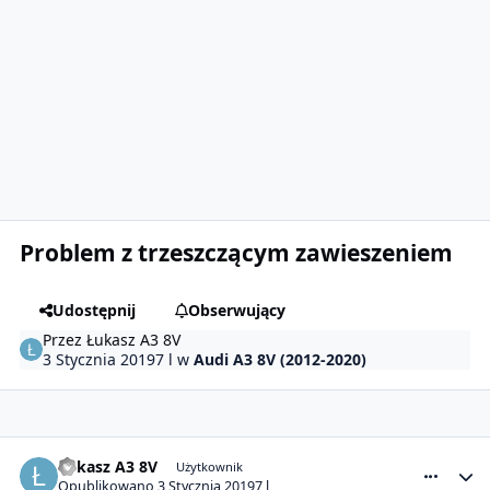
Problem z trzeszczącym zawieszeniem
Udostępnij
Obserwujący
Przez
Łukasz A3 8V
3 Stycznia 2019
7 l
w
Audi A3 8V (2012-2020)
comment_20898
Statystyki autora
Łukasz A3 8V
Użytkownik
Opublikowano
3 Stycznia 2019
7 l