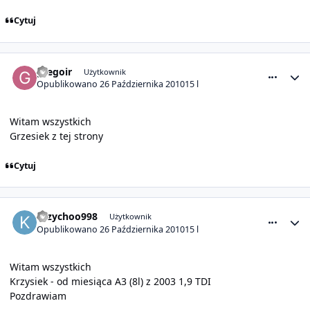
Cytuj
comment_1480
Statystyki autora
gregoir
Użytkownik
Opublikowano
26 Października 2010
15 l
Witam wszystkich
Grzesiek z tej strony
Cytuj
comment_1481
Statystyki autora
Krzychoo998
Użytkownik
Opublikowano
26 Października 2010
15 l
Witam wszystkich
Krzysiek - od miesiąca A3 (8l) z 2003 1,9 TDI
Pozdrawiam