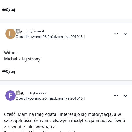
Cytuj
comment_1474
Statystyki autora
lep
Użytkownik
Opublikowano
26 Października 2010
15 l
Witam.
Michał z tej strony.
Cytuj
comment_1475
Statystyki autora
ECA
Użytkownik
Opublikowano
26 Października 2010
15 l
Cześć! Mam na imię Agata i interesuję się motoryzacją, a w
szczególności różnymi ciekawymi modyfikacjami aut zarówno
z zewnątrz jak i wewnątrz.