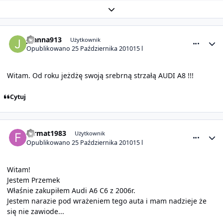
Rozwiń podsumowanie tematu
comment_1466
Statystyki autora
joanna913
Użytkownik
Opublikowano
25 Października 2010
15 l
Witam. Od roku jeżdżę swoją srebrną strzałą AUDI A8 !!!
Cytuj
comment_1468
Statystyki autora
format1983
Użytkownik
Opublikowano
25 Października 2010
15 l
Witam!
Jestem Przemek
Właśnie zakupiłem Audi A6 C6 z 2006r.
Jestem narazie pod wrażeniem tego auta i mam nadzieje że
się nie zawiode...