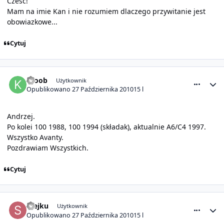
Czesc!
Mam na imie Kan i nie rozumiem dlaczego przywitanie jest
obowiazkowe...
Cytuj
comment_1496
Statystyki autora
Kroob
Użytkownik
Opublikowano
27 Października 2010
15 l
Andrzej.
Po kolei 100 1988, 100 1994 (składak), aktualnie A6/C4 1997.
Wszystko Avanty.
Pozdrawiam Wszystkich.
Cytuj
comment_1498
Statystyki autora
szejku
Użytkownik
Opublikowano
27 Października 2010
15 l