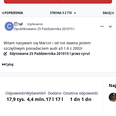
PIERWSZA STRONA
O
POPRZEDNIA
STRONA 5 Z 715
DALEJ
comment_1465
Statystyki autora
cyrul
Użytkownik
Opublikowano
25 Października 2010
15 l
Witam nazywam się Marcin i od nie dawna jestem
szczęśliwym posiadaczem audi a3 1.6 z 2002r
Edytowane
25 Października 2010
15 l
przez cyrul
Cytuj
Naj
Odpowiedzi
Wyświetleń
Dodano
Ostatnia odpowiedź
17,9 tys.
4,4 mln.
17 l
17 l
1 dn
1 dn