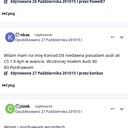
Edytowane
26 Października 2010
15 l
przez Pawel87
Cytuj
comment_1490
Statystyki autora
konkas
Użytkownik
Opublikowano
27 Października 2010
15 l
Witam mam na imię Konrad.Od niedawna posiadam audi a6
C5 1.9 Ajm w avancie. Wczesniej miałem Audi 80
B3.Pozdrawiam
Edytowane
27 Października 2010
15 l
przez konkas
Cytuj
comment_1491
Statystyki autora
cypizek
Użytkownik
Opublikowano
27 Października 2010
15 l
Witam i pozdrawiam wszystkich.