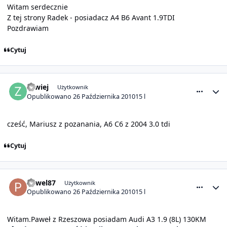
Witam serdecznie
Z tej strony Radek - posiadacz A4 B6 Avant 1.9TDI
Pozdrawiam
Cytuj
comment_1488
Statystyki autora
zawiej
Użytkownik
Opublikowano
26 Października 2010
15 l
cześć, Mariusz z pozanania, A6 C6 z 2004 3.0 tdi
Cytuj
comment_1489
Statystyki autora
Pawel87
Użytkownik
Opublikowano
26 Października 2010
15 l
Witam.Paweł z Rzeszowa posiadam Audi A3 1.9 (8L) 130KM