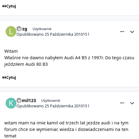
Cytuj
comment_1469
Statystyki autora
leszg
Użytkownik
Opublikowano
25 Października 2010
15 l
Witam
Właśnie nie dawno nabyłem Audi A4 B5 z 1997r. Do tego czasu
jeździłem Audi 80 B3
Cytuj
comment_1472
Statystyki autora
kamil123
Użytkownik
Opublikowano
25 Października 2010
15 l
witam mam na imie kamil od trzech lat jezdze audi i na tym
forum chce sie wymieniac wiedza i doswiadczeniami na ten
temat