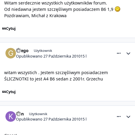
Witam serdecznie wszystkich użytkowników forum.
Od niedawna jestem szczęśliwym posiadaczem B6 1,9
Pozdrawiam, Michał z Krakowa
Cytuj
comment_1494
Statystyki autora
Grego
Użytkownik
Opublikowano
27 Października 2010
15 l
witam wszystich . Jestem szczęśliwym posiadaczem
ŚLICZNOTKI to jest A4 B6 sedan z 2001r. Grzechu
Cytuj
comment_1495
Statystyki autora
kan
Użytkownik
Opublikowano
27 Października 2010
15 l