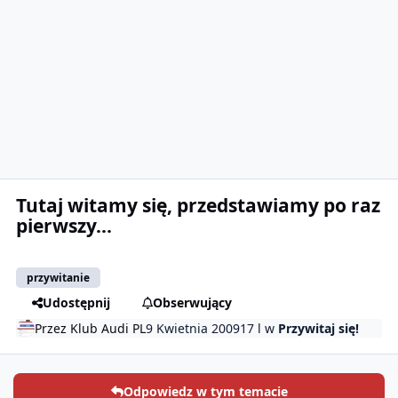
Tutaj witamy się, przedstawiamy po raz
pierwszy...
przywitanie
Udostępnij
Obserwujący
Przez
Klub Audi PL
9 Kwietnia 2009
17 l
w
Przywitaj się!
Odpowiedz w tym temacie