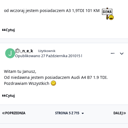
od wczoraj jestem posiadaczem A3 1,9TDI 101 KM
Cytuj
comment_1499
Statystyki autora
J_a_n_e_k
Użytkownik
Opublikowano
27 Października 2010
15 l
Witam tu Janusz,
Od niedawna jestem posiadaczem Audi A4 B7 1.9 TDI.
Pozdrawiam Wszystkich
Cytuj
PIERWSZA STRONA
O
POPRZEDNIA
STRONA 5 Z 715
DALEJ