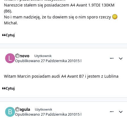
Nareszcie stałem się posiadaczem A4 Avant 1.9TDI 130KM
(B6).
No i mam nadzieję, że tu dowiem się o nim sporo rzeczy
Michał.
Cytuj
comment_1492
Statystyki autora
Lenovo
Użytkownik
Opublikowano
27 Października 2010
15 l
Witam Marcin posiadam audi A4 Avant B7 i jestem z Lublina
Cytuj
comment_1493
Statystyki autora
bragula
Użytkownik
Opublikowano
27 Października 2010
15 l