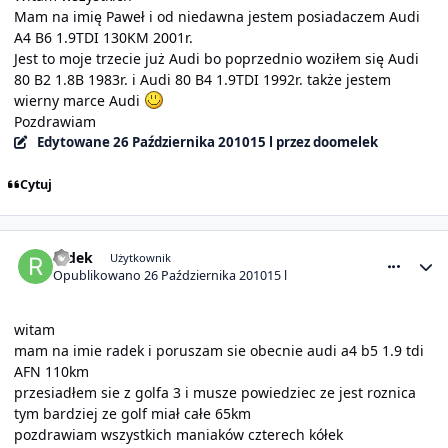
Mam na imię Paweł i od niedawna jestem posiadaczem Audi
A4 B6 1.9TDI 130KM 2001r.
Jest to moje trzecie już Audi bo poprzednio woziłem się Audi
80 B2 1.8B 1983r. i Audi 80 B4 1.9TDI 1992r. także jestem
wierny marce Audi
Pozdrawiam
Edytowane
26 Października 2010
15 l
przez doomelek
Cytuj
comment_1479
Statystyki autora
radek
Użytkownik
Opublikowano
26 Października 2010
15 l
witam
mam na imie radek i poruszam sie obecnie audi a4 b5 1.9 tdi
AFN 110km
przesiadłem sie z golfa 3 i musze powiedziec ze jest roznica
tym bardziej ze golf miał całe 65km
pozdrawiam wszystkich maniaków czterech kółek