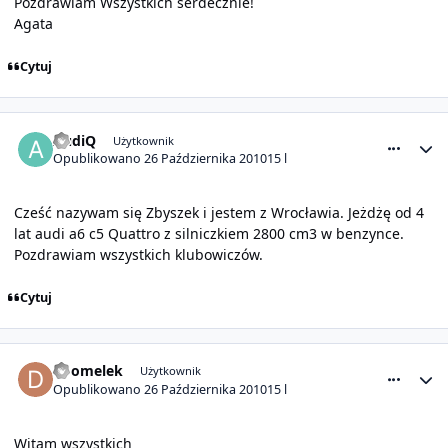
Pozdrawiam Wszystkich serdecznie!
Agata
Cytuj
comment_1477
Statystyki autora
AudiQ
Użytkownik
Opublikowano
26 Października 2010
15 l
Cześć nazywam się Zbyszek i jestem z Wrocławia. Jeżdżę od 4
lat audi a6 c5 Quattro z silniczkiem 2800 cm3 w benzynce.
Pozdrawiam wszystkich klubowiczów.
Cytuj
comment_1478
Statystyki autora
doomelek
Użytkownik
Opublikowano
26 Października 2010
15 l
Witam wszystkich