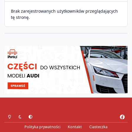
Brak zarejestrowanych użytkowników przeglądających
tę stronę.
Tryb jasny
Tryb ciemny
Preferencje systemowe
f
a
Polityka prywatności
Kontakt
Ciasteczka
c