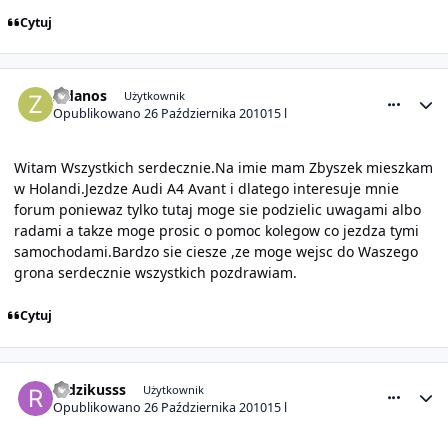
Cytuj
comment_1482
Statystyki autora
Zidanos
Użytkownik
Opublikowano
26 Października 2010
15 l
Witam Wszystkich serdecznie.Na imie mam Zbyszek mieszkam
w Holandi.Jezdze Audi A4 Avant i dlatego interesuje mnie
forum poniewaz tylko tutaj moge sie podzielic uwagami albo
radami a takze moge prosic o pomoc kolegow co jezdza tymi
samochodami.Bardzo sie ciesze ,ze moge wejsc do Waszego
grona serdecznie wszystkich pozdrawiam.
Cytuj
comment_1487
Statystyki autora
radzikusss
Użytkownik
Opublikowano
26 Października 2010
15 l