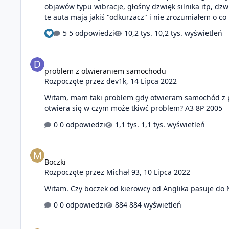
objawów typu wibracje, głośny dzwięk silnika itp, dz
te auta mają jakiś "odkurzacz" i nie zrozumiałem o co
5 odpowiedzi
10,2 tys. wyświetleń
problem z otwieraniem samochodu
problem z otwieraniem samochodu
Rozpoczęte przez
dev1k
,
14 Lipca 2022
Witam, mam taki problem gdy otwieram samochód z pilo
otwiera się w czym może tkiwć problem? A3 8P 2005
0 odpowiedzi
1,1 tys. wyświetleń
Boczki
Boczki
Rozpoczęte przez
Michał 93
,
10 Lipca 2022
Witam. Czy boczek od kierowcy od Anglika pasuje do 
0 odpowiedzi
884 wyświetleń
Czujnik abs