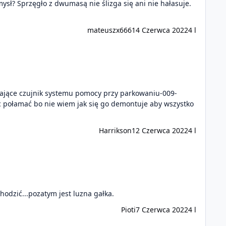
ysł? Sprzęgło z dwumasą nie ślizga się ani nie hałasuje.
mateuszx666
14 Czerwca 2022
4 l
lające czujnik systemu pomocy przy parkowaniu-009-
ic połamać bo nie wiem jak się go demontuje aby wszystko
Harrikson
12 Czerwca 2022
4 l
hodzić...pozatym jest luzna gałka.
Pioti
7 Czerwca 2022
4 l