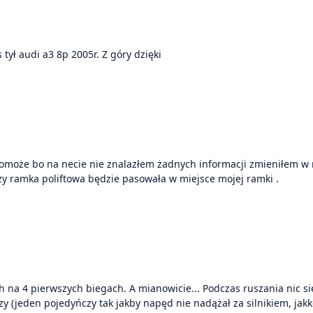
Cześć wam , czy ktos pomoze jak wymienic czujnik abs tył audi a3 8p 2005r. Z góry dzięki
może bo na necie nie znalazłem żadnych informacji zmieniłem w m
zy ramka poliftowa będzie pasowała w miejsce mojej ramki .
. Podczas ruszania nic się nie dzieje. Jadąc bez naciśniętego pedału gazu,
y (jeden pojedyńczy tak jakby napęd nie nadążał za silnikiem, jakko