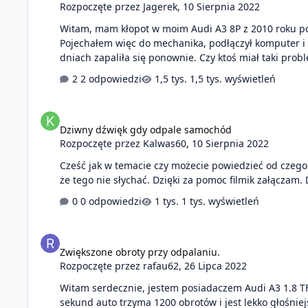
Rozpoczęte przez
Jagerek
,
10 Sierpnia 2022
Witam, mam kłopot w moim Audi A3 8P z 2010 roku po lifcie w 3 drzwiach. Jakiś czas już temu zapaliła mi się kontrolka od poduszek powietrznych i nie chciała zniknąć.
Pojechałem więc do mechanika, podłączył komputer i prog
2 odpowiedzi
1,5 tys. wyświetleń
Dziwny dźwięk gdy odpale samochód
Dziwny dźwięk gdy odpale samochód
Rozpoczęte przez
Kalwas60
,
10 Sierpnia 2022
Cześć jak w temacie czy możecie powiedzieć od czego 
0 odpowiedzi
1 tys. wyświetleń
Zwiększone obroty przy odpalaniu.
Zwiększone obroty przy odpalaniu.
Rozpoczęte przez
rafau62
,
26 Lipca 2022
Witam serdecznie, jestem posiadaczem Audi A3 1.8 TF
sekund auto trzyma 1200 obrotów i jest lekko głośniej