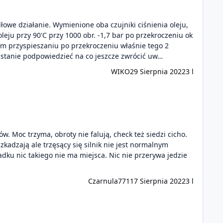
we działanie. Wymienione oba czujniki ciśnienia oleju,
leju przy 90'C przy 1000 obr. -1,7 bar po przekroczeniu ok
nym przyspieszaniu po przekroczeniu właśnie tego 2
 w stanie podpowiedzieć na co jeszcze zwrócić uw…
WIKO
29 Sierpnia 2022
3 l
. Moc trzyma, obroty nie falują, check też siedzi cicho.
zkadzają ale trzęsący się silnik nie jest normalnym
dku nic takiego nie ma miejsca. Nic nie przerywa jedzie
Czarnula771
17 Sierpnia 2022
3 l