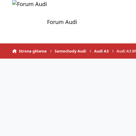
Skocz do zawartości
Forum Audi
Strona główna
Samochody Audi
Audi A3
Audi A3 8P