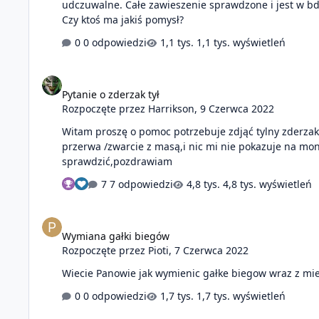
udczuwalne. Całe zawieszenie sprawdzone i jest w bdb
Czy ktoś ma jakiś pomysł?
0 odpowiedzi
1,1 tys. wyświetleń
Pytanie o zderzak tył
Pytanie o zderzak tył
Rozpoczęte przez
Harrikson
,
9 Czerwca 2022
Witam proszę o pomoc potrzebuje zdjąć tylny zderzak
przerwa /zwarcie z masą,i nic mi nie pokazuje na mon
sprawdzić,pozdrawiam
7 odpowiedzi
4,8 tys. wyświetleń
Wymiana gałki biegów
Wymiana gałki biegów
Rozpoczęte przez
Pioti
,
7 Czerwca 2022
Wiecie Panowie jak wymienic gałke biegow wraz z mies
0 odpowiedzi
1,7 tys. wyświetleń