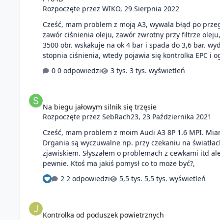
Rozpoczęte przez
WIKO
,
29 Sierpnia 2022
Cześć, mam problem z moją A3, wywala błąd po przega
zawór ciśnienia oleju, zawór zwrotny przy filtrze ole
3500 obr. wskakuje na ok 4 bar i spada do 3,6 bar. w
stopnia ciśnienia, wtedy pojawia się kontrolka EPC i 
0 odpowiedzi
3 tys. wyświetleń
Na biegu jałowym silnik się trzęsie
Na biegu jałowym silnik się trzęsie
Rozpoczęte przez
SebRach23
,
23 Października 2021
Cześć, mam problem z moim Audi A3 8P 1.6 MPI. Mianowi
Drgania są wyczuwalne np. przy czekaniu na światłach 
zjawiskiem. Słyszałem o problemach z cewkami itd ale
pewnie. Ktoś ma jakiś pomysł co to może być?,
2 odpowiedzi
5,5 tys. wyświetleń
Kontrolka od poduszek powietrznych
Kontrolka od poduszek powietrznych