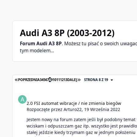
Audi A3 8P (2003-2012)
Forum Audi A3 8P
. Możesz tu pisać o swoich uwaga
tym modelem...
PIERWSZA STRONA
OSTATNIA STRONA
POPRZEDNIA
3
4
5
6
7
8
9
10
11
12
13
DALEJ
STRONA 8 Z 19
2.0 FSI automat wibracje / nie zmienia biegów
2.0 FSI automat wibracje / nie zmienia biegów
Rozpoczęte przez
Arturo22
,
19 Września 2022
Jestem nowy na forum zatem jeśli był podobny temat 
wciskam i odpuszczam gaz itp. wszystko jest prawidło
stałej jeździe kiedy trzymam gaz w jednym położeniu 