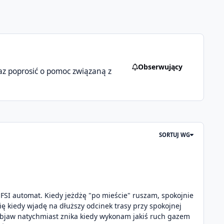
Obserwujący
az poprosić o pomoc związaną z
SORTUJ WG
FSI automat. Kiedy jeżdżę "po mieście" ruszam, spokojnie
ę kiedy wjadę na dłuższy odcinek trasy przy spokojnej
 Objaw natychmiast znika kiedy wykonam jakiś ruch gazem