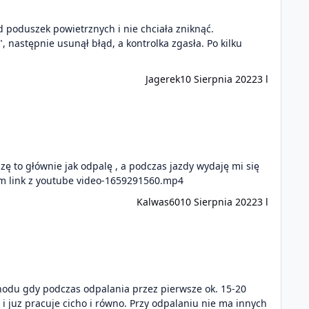
ępnie usunął błąd, a kontrolka zgasła. Po kilku
Jagerek
10 Sierpnia 2022
3 l
zę to głównie jak odpalę , a podczas jazdy wydaję mi się
że tego nie słychać. Dzięki za pomoc filmik załączam. Dodam że to Audi A3 1.6fsi 2004 rok. Jakby nie działało tu to wysyłam link z youtube video-1659291560.mp4
Kalwas60
10 Sierpnia 2022
3 l
hodu gdy podczas odpalania przez pierwsze ok. 15-20
i juz pracuje cicho i równo. Przy odpalaniu nie ma innych