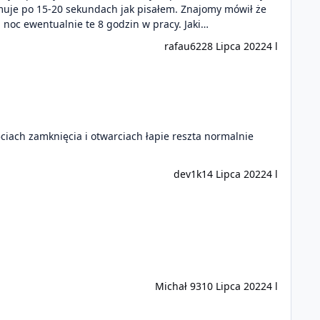
ormuje po 15-20 sekundach jak pisałem. Znajomy mówił że
i noc ewentualnie te 8 godzin w pracy. Jaki…
rafau62
28 Lipca 2022
4 l
ciach zamknięcia i otwarciach łapie reszta normalnie
dev1k
14 Lipca 2022
4 l
Michał 93
10 Lipca 2022
4 l