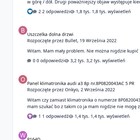
w górę / dół. Drugi poważniejszy objaw występuje kie
2 odpowiedzi
1,8 tys. wyświetleń
Uszczelka dolna drzwi
Uszczelka dolna drzwi
Rozpoczęte przez
Bullet
,
19 Września 2022
Witam. Mam mały problem. Nie można nigdzie kupić taki
0 odpowiedzi
3,2 tys. wyświetleń
Panel klimatronika audi a3 8p nr.8P0820043AC 5 PR
Panel klimatronika audi a3 8p nr.8P0820043AC 5 PR
Rozpoczęte przez
Onkyo
,
2 Września 2022
Witam czy zamiast klimatronika o numerze 8P0820043AC 5 PR w moim samochodzie mogę zastosować z innym numerem tak żeby wszystko działało jeżeli tak to z ja
mam szukać bo z takim co ja mam nigdzie nie mogę z
1 odpowiedź
1,4 tys. wyświetleń
P164D
P164D