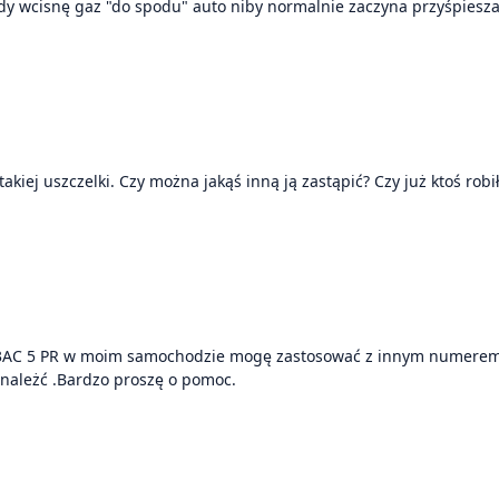
dy wcisnę gaz "do spodu" auto niby normalnie zaczyna przyśpieszać
ej uszczelki. Czy można jakąś inną ją zastąpić? Czy już ktoś robił
kim numerem
należć .Bardzo proszę o pomoc.