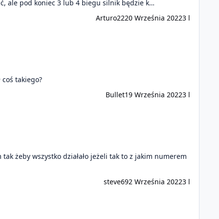
, ale pod koniec 3 lub 4 biegu silnik będzie k…
Arturo22
20 Września 2022
3 l
 coś takiego?
Bullet
19 Września 2022
3 l
steve69
2 Września 2022
3 l