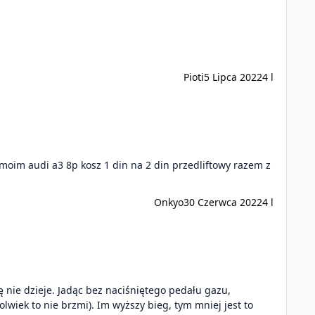
Pioti
5 Lipca 2022
4 l
oim audi a3 8p kosz 1 din na 2 din przedliftowy razem z
Onkyo
30 Czerwca 2022
4 l
lwiek to nie brzmi). Im wyższy bieg, tym mniej jest to