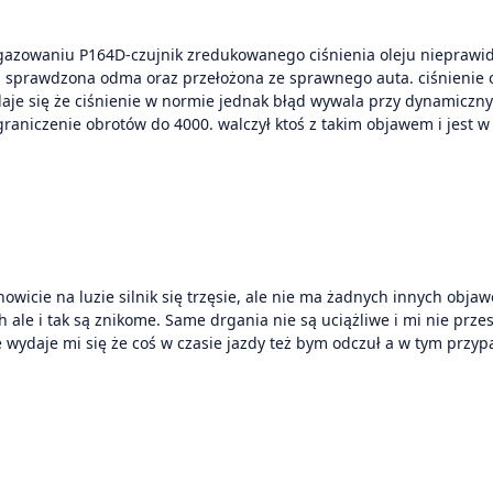
zowaniu P164D-czujnik zredukowanego ciśnienia oleju nieprawidło
ju, sprawdzona odma oraz przełożona ze sprawnego auta. ciśnienie o
ydaje się że ciśnienie w normie jednak błąd wywala przy dynamicz
ograniczenie obrotów do 4000. walczył ktoś z takim objawem i jest
cie na luzie silnik się trzęsie, ale nie ma żadnych innych objawów
ale i tak są znikome. Same drgania nie są uciążliwe i mi nie przes
 wydaje mi się że coś w czasie jazdy też bym odczuł a w tym przypa