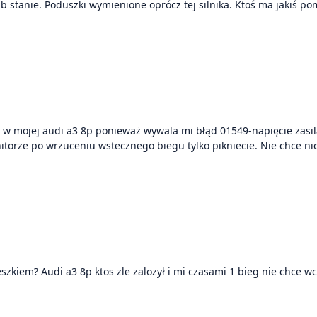
 stanie. Poduszki wymienione oprócz tej silnika. Ktoś ma jakiś pom
 w mojej audi a3 8p ponieważ wywala mi błąd 01549-napięcie zasi
itorze po wrzuceniu wstecznego biegu tylko pikniecie. Nie chce n
zkiem? Audi a3 8p ktos zle zalozył i mi czasami 1 bieg nie chce wc