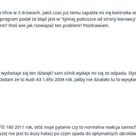
ram podał że błąd jest w "tylniej poduszce od strony kierowcy", nast
dniach zapaliła się ponownie. Czy ktoś miał taki problem? Ktoś wie jak rozwiązać ten problem? Pozdrawiam.
wydostaje się ten dźwięk? sam silnik wydaje mi się że odpada. Słys
SI 160 2011 rok, otóż moje pytanie czy to normalna reakcja samoc
sze( nie jest to duży hałas) po czym spada do optymalnych obrotów 