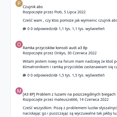
Czujnik abs
Rozpoczęte przez
Pioti
,
5 Lipca 2022
0 odpowiedzi
1,1 tys. wyświetleń
Ramka przycisków konsoli audi a3 8p
Ramka przycisków konsoli audi a3 8p
Rozpoczęte przez
Onkyo
,
30 Czerwca 2022
Witam jestem nowy na forum mam nadzieję że ktoś po
klimatronikiem i ramką przycisków zastanawiam się c
0 odpowiedzi
1,5 tys. wyświetleń
[A3 8P] Problem z luzami na poszczególnych biegach
[A3 8P] Problem z luzami na poszczególnych biegach
Rozpoczęte przez
mateuszx666
,
14 Czerwca 2022
Cześć wszystkim. Piszę z problemem luzów słyszalnych na 4 pierwszych biegach. A mianowicie..
naciskając go i puszczając są wyczuwalne tak jakby luz